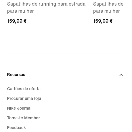
Sapatilhas de running para estrada
Sapatilhas de ru
para mulher
para mulher
159,99
159,99 €
159,99
159,99 €
€
€
Recursos
Cartões de oferta
Procurar uma loja
Nike Journal
Torna-te Member
Feedback