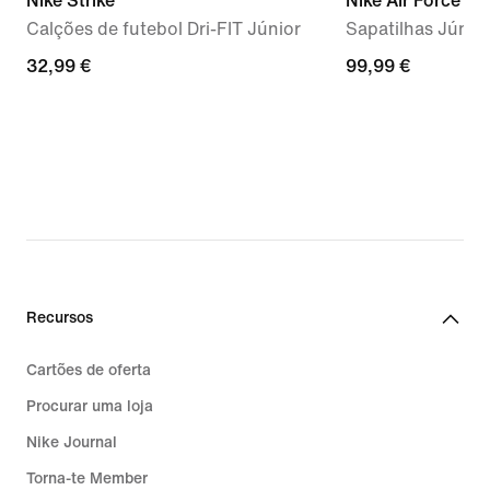
Nike Strike
Nike Air Force 1 L
Calções de futebol Dri-FIT Júnior
Sapatilhas Júnio
32,99
32,99 €
99,99
99,99 €
€
€
Recursos
Cartões de oferta
Procurar uma loja
Nike Journal
Torna-te Member