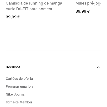
Camisola de running de manga
Mules pré-jogo p
curta Dri-FIT para homem
89,99
89,99 €
39,99
39,99 €
€
€
Recursos
Cartões de oferta
Procurar uma loja
Nike Journal
Torna-te Member