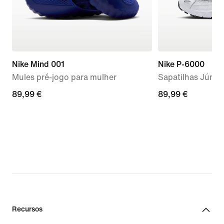
Nike Mind 001
Nike P-6000
Mules pré-jogo para mulher
Sapatilhas Júnio
89,99
89,99 €
89,99
89,99 €
€
€
Recursos