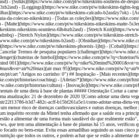
sd) - [Sutiãs](https://www.nike.com/pt/w/nikeskims-soutiens-de-desp
13zb2asd) - [Leggings](https://www.nike.com/pt/w/nikeskims-tights-leg
ilhas](https://www.nike.com/pt/w/nikeskims-calcado-b2asdzy7ok) - [Ac
uia-da-colecao-nikeskims) - [Todas as coleções](https://www.nike.com/
 - [Matte](https://www.nike.com/pt/w/nikeskims-nikeskims-matte-5s3e
keskims-nikeskims-seamless-6lh4szb2asd) - [Stretch Knit](https://www
-admbq) - [Stretch Nylon](https://www.nike.com/pt/w/nikeskims-stretch
melhor. Segue estas cinco sugestões para fazeres uma dieta à base de plantas da forma certa. Última atualização: 21 de dezembro de 2020 ![Como adotar uma dieta vegetariana](https://static.nike.com/a/images/f_auto/dpr_1.0,cs_srgb/w_1824,c_limit/22f13786-b3d7-482c-acff-b15bf261a5e1/como-adotar-uma-dieta-vegetariana.jpg) Se ouves "à base de plantas" e pensas imediatamente "saudável!", passaste no teste. Alguns estudos associaram a dieta com um menor risco de doenças cardiovasculares e outras doenças, melhor gestão do peso e melhor saúde intestinal. Dito isto, embora 39 por cento das pessoas com uma dieta à base de plantas que participaram num inquérito recente da Mintel tenha afirmado que a saúde era a principal razão por que mudaram de dieta, estes "deparam-se com alguns dos problemas de nutrição que todos os outros, e podem achar que se estão a alimentar de uma forma mais saudável do que realmente estão", refere Ryan D. Andrews, RD, nutricionista principal da Precision Nutrition e especialista certificado em força e condicionamento. Andrews, que tem uma alimentação à base de plantas há 15 anos, verificou que os veganos, tanto novos como veteranos, cometem os mesmos erros que podem, no final de contas, anular grande parte do seu esforço focado no bem-estar. Evita essas armadilhas seguindo as suas cinco principais sugestões para uma alimentação à base de plantas mais saudável. ## Estas pessoas deparam-se com alguns dos problemas de nutrição que todos os outros, e podem achar que se estão a alimentar de uma forma mais saudável do que realmente estão. __Ryan Andrews__ RD, nutricionista principal da Precision Nutrition e especialista certificado em força e condicionamento __1. Conhece os macronutrientes.__ Consumir a combinação certa de macronutrientes (10 a 35 por cento das calorias diárias provenientes de proteína, 45 a 65 por cento dos hidratos de carbono e 20 a 35 por cento da gordura, de acordo com o Departamento de Saúde e Serviços Humanos dos Estados Unidos) é chave para tirar o melhor partido de qualquer dieta. No entanto, saber que alimentos à base de plantas contam como cada um deles pode ser complicado. Por exemplo, apesar de terem uma quantidade razoável de proteína, na verdade os frutos secos contam mais como fonte de gordura. As lentilhas e o grão-de-bico têm mais hidratos de carbono do que proteína, enquanto as sementes e as azeitonas contêm muita gordura (saudável). Além disso, surpreendentemente, a aveia fornece uma boa quantidade de proteína juntamente com os seus hidratos de carbono. Embora não seja aconselhável bloqueares no pensamento categórico, pesquisa para teres uma melhor ideia da divisão de nutrientes. Assim, podes criar refeições ideais que satisfazem todas as tuas necessidades. __2. Repensa o teu prato.__ Muitos principiantes na alimentação à base de plantas planeiam as refeições com base na dieta ocidental tradicional: uma porção enorme de proteína animal, uma porção de hidratos de carbono ricos em amido, como batatas ou arroz, e uma porção de vegetais. Tal pode fazer com que te tornes dependente de "hambúrgueres", "salsichas", "frango" e "carne picada" à base de plantas e deixes os outros alimentos do prato, a comida a sério, para segundo plano. Não há problema em consumir produtos alternativos à carne em pequenas quantidades (digamos, cerca de duas vezes por semana), mas geralmente contêm muito sódio e ingredientes de enchimento. Além disso, quando são o destaque da refeição, há menos espaço para os alimentos integrais ricos em nutrientes que te nutrem. Enche o prato com mais alimentos à base de plantas minimamente processados, como legumes (tofu, massa de lentilhas), e foca-te em frutos secos e grãos ricos em proteína, sementes, como a quinoa e sementes de cânhamo, e até vegetais (como brócolos) para adicionar ainda mais proteína. __3. Opta por alimentos verdadeiros sempre que possível.__ Com o aumento recente da alimentação à base de plantas, as empresas alimentares expandiram as suas opções embaladas desta categoria. O problema: embora a piza e o gelado veganos possam parecer melhores versões dos produtos originais à base de carne e laticínios, podem ser altamente processados e vazios a nível nutricional. Não há problema se for ocasionalmente (todos merecem uma boa piza de vez em quando), mas na maioria das refeições, tenta consumir alimentos integrais ou minimamente processados com apenas alguns ingredientes que consigas pronunciar. __4. Entende a diferença entre saciar e abastecer.__ Como geralmente os produtos à base de plantas são saciantes (tanta fibra!), podes achar que comeste o suficiente para abasteceres o teu corpo