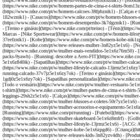
(https://www.nike.com/pt/w/homem-vestuario-6ymx6znik1) - [Hoodies 
(https://www.nike.com/pt/w/homem-partes-de-cima-e-t-shirts-9om13z
(https://www.nike.com/pt/w/homem-calcoes-38fphznik1) - [Calças e t
1ll2wznik1) - [Casacos](https://www.nike.com/pt/w/homem-blusoes-
(https://www.nike.com/pt/w/homem-desempenho-3k7dgznik1) - [Runnin
- [Treino e ginásio](https://www.nike.com/pt/treino) - [Ténis](https
Marcas - [Nike Sportswear](https://www.nike.com/pt/w/homem-lifest
37eefznik1) - [Kobe](https://www.nike.com/pt/w/homem-kobe-nik1z
(https://www.nike.com/pt/w/new-releases-mulher-3n82yz5e1x6) - [N
(https://www.nike.com/pt/w/mulher-mais-vendidos-5e1x6z76m50) - [St
packs-9yawh) - [Running: descobre a Aero-FIT](https://www.nike.co
5e1x6z840ik)
- [Sapatilhas](https://www.nike.com/pt/w/mulher-calca
(https://www.nike.com/pt/w/mulher-lifestyle-calcado-13jrmz5e1x6zy
running-calcado-37v7jz5e1x6zy7ok) - [Treino e ginásio](https://www
1gdj0z5e1x6zy7ok) - [Sapatilhas personalizadas](https://www.nike
[Todo o vestuário](https://www.nike.com/pt/w/mulher-vestuario-5e1x
t-shirts](https://www.nike.com/pt/w/mulher-partes-de-cima-e-t-shirt
leggings-29sh2z5e1x6) - [Calças](https://www.nike.com/pt/w/mulher
(https://www.nike.com/pt/w/mulher-blusoes-e-coletes-50r7yz5e1x6) -
(https://www.nike.com/pt/w/mulher-acessorios-e-equipamento-5e1
[Running](https://www.nike.com/pt/running) - [Futebol](https://www.n
(https://www.nike.com/pt/w/mulher-skateboard-5e1x6z8mfrf) - [Golfe
(https://www.nike.com/pt/w/mulher-lifestyle-13jrmz5e1x6) - [ACG: A
(https://www.nike.com/pt/w/mulher-kobe-5e1x6zpgd6) - [Criança](ht
(https://www.nike.com/pt/w/new-releases-kids-3n82yzv4dh) - [Produ