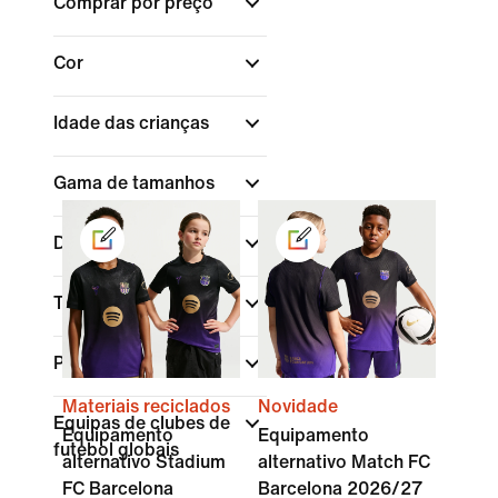
Comprar por preço
Cor
Idade das crianças
Gama de tamanhos
Desporto
Tipo de equipamento
Países
Materiais reciclados
Novidade
Equipas de clubes de
Equipamento
Equipamento
futebol globais
alternativo Stadium
alternativo Match FC
FC Barcelona
Barcelona 2026/27