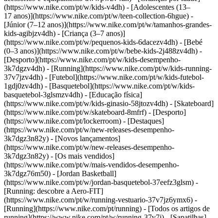
(https://www.nike.com/pt/w/kids-v4dh) - [Adolescentes (13–
17 anos)](https://www.nike.com/pt/w/teen-collection-6hgue) -
[Júnior (7–12 anos)](https://www.nike.com/pt/w/tamanhos-grandes-
kids-agibjzv4dh) - [Criança (3–7 anos)]
(https://www.nike.com/pt/w/pequenos-kids-6dacezv4dh) - [Bebé
(0–3 anos)](https://www.nike.com/pt/w/bebe-kids-2j488zv4dh)
-
[Desporto](https://www.nike.com/pt/w/kids-desempenho-
3k7dgzv4dh) - [Running](https://www.nike.com/pt/w/kids-running-
37v7jzv4dh) - [Futebol](https://www.nike.com/pt/w/kids-futebol-
1gdj0zv4dh) - [Basquetebol](https://www.nike.com/pt/w/kids-
basquetebol-3glsmzv4dh) - [Educação física]
(https://www.nike.com/pt/w/kids-ginasio-58jtozv4dh) - [Skateboard]
(https://www.nike.com/pt/w/skateboard-8mfrf) - [Desporto]
(https://www.nike.com/pt/lockerroom) - [Destaques]
(https://www.nike.com/pt/w/new-releases-desempenho-
3k7dgz3n82y) - [Novos lançamentos]
(https://www.nike.com/pt/w/new-releases-desempenho-
3k7dgz3n82y) - [Os mais vendidos]
(https://www.nike.com/pt/w/mais-vendidos-desempenho-
3k7dgz76m50) - [Jordan Basketball]
(https://www.nike.com/pt/w/jordan-basquetebol-37eefz3glsm) -
[Running: descobre a Aero-FIT]
(https://www.nike.com/pt/w/running-vestuario-37v7jz6ymx6)
-
[Running](https://www.nike.com/pt/running) - [Todos os artigos de
running](https://www.nike.com/pt/w/running-37v7j) - [Sapatilhas]