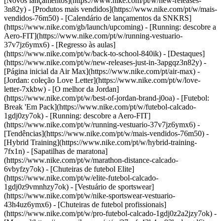
[Novos lançamentos](https://www.nike.com/pt/w/new-releases-
3n82y) - [Produtos mais vendidos](https://www.nike.com/pt/w/mais-
vendidos-76m50) - [Calendário de lançamentos da SNKRS]
(https://www.nike.com/gb/launch/upcoming) - [Running: descobre a
Aero-FIT](https://www.nike.com/pt/w/running-vestuario-
37v7jz6ymx6) - [Regresso às aulas]
(https://www.nike.com/pt/w/back-to-school-840ik)
- [Destaques]
(https://www.nike.com/pt/w/new-releases-just-in-3apgqz3n82y) -
[Página inicial da Air Max](https://www.nike.com/pt/air-max) -
[Jordan: coleção Love Letter](https://www.nike.com/pt/w/love-
letter-7xkbw) - [O melhor da Jordan]
(https://www.nike.com/pt/w/best-of-jordan-brand-j0oa) - [Futebol:
Break 'Em Pack](https://www.nike.com/pt/w/futebol-calcado-
1gdj0zy7ok) - [Running: descobre a Aero-FIT]
(https://www.nike.com/pt/w/running-vestuario-37v7jz6ymx6)
-
[Tendências](https://www.nike.com/pt/w/mais-vendidos-76m50) -
[Hybrid Training](https://www.nike.com/pt/w/hybrid-training-
7fx1n) - [Sapatilhas de maratona]
(https://www.nike.com/pt/w/marathon-distance-calcado-
6vbyfzy7ok) - [Chuteiras de futebol Elite]
(https://www.nike.com/pt/w/elite-futebol-calcado-
1gdj0z9vmnhzy7ok) - [Vestuário de sportswear]
(https://www.nike.com/pt/w/nike-sportswear-vestuario-
43h4uz6ymx6) - [Chuteiras de futebol profissionais]
(https://www.nike.com/pt/w/pro-futebol-calcado-1gdj0z2a2jzy7ok)
-