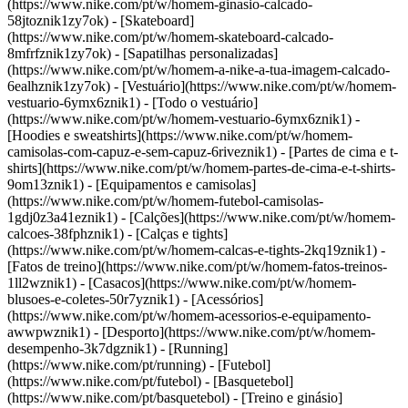
(https://www.nike.com/pt/w/homem-ginasio-calcado-
58jtoznik1zy7ok) - [Skateboard]
(https://www.nike.com/pt/w/homem-skateboard-calcado-
8mfrfznik1zy7ok) - [Sapatilhas personalizadas]
(https://www.nike.com/pt/w/homem-a-nike-a-tua-imagem-calcado-
6ealhznik1zy7ok)
- [Vestuário](https://www.nike.com/pt/w/homem-
vestuario-6ymx6znik1) - [Todo o vestuário]
(https://www.nike.com/pt/w/homem-vestuario-6ymx6znik1) -
[Hoodies e sweatshirts](https://www.nike.com/pt/w/homem-
camisolas-com-capuz-e-sem-capuz-6riveznik1) - [Partes de cima e t-
shirts](https://www.nike.com/pt/w/homem-partes-de-cima-e-t-shirts-
9om13znik1) - [Equipamentos e camisolas]
(https://www.nike.com/pt/w/homem-futebol-camisolas-
1gdj0z3a41eznik1) - [Calções](https://www.nike.com/pt/w/homem-
calcoes-38fphznik1) - [Calças e tights]
(https://www.nike.com/pt/w/homem-calcas-e-tights-2kq19znik1) -
[Fatos de treino](https://www.nike.com/pt/w/homem-fatos-treinos-
1ll2wznik1) - [Casacos](https://www.nike.com/pt/w/homem-
blusoes-e-coletes-50r7yznik1) - [Acessórios]
(https://www.nike.com/pt/w/homem-acessorios-e-equipamento-
awwpwznik1)
- [Desporto](https://www.nike.com/pt/w/homem-
desempenho-3k7dgznik1) - [Running]
(https://www.nike.com/pt/running) - [Futebol]
(https://www.nike.com/pt/futebol) - [Basquetebol]
(https://www.nike.com/pt/basquetebol) - [Treino e ginásio]