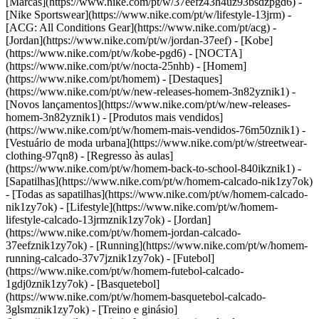
[Marcas](https://www.nike.com/pt/w/37eefz43h4uz93bsdzpgd6) -
[Nike Sportswear](https://www.nike.com/pt/w/lifestyle-13jrm) -
[ACG: All Conditions Gear](https://www.nike.com/pt/acg) -
[Jordan](https://www.nike.com/pt/w/jordan-37eef) - [Kobe]
(https://www.nike.com/pt/w/kobe-pgd6) - [NOCTA]
(https://www.nike.com/pt/w/nocta-25nhb) - [Homem]
(https://www.nike.com/pt/homem) - [Destaques]
(https://www.nike.com/pt/w/new-releases-homem-3n82yznik1) -
[Novos lançamentos](https://www.nike.com/pt/w/new-releases-
homem-3n82yznik1) - [Produtos mais vendidos]
(https://www.nike.com/pt/w/homem-mais-vendidos-76m50znik1) -
[Vestuário de moda urbana](https://www.nike.com/pt/w/streetwear-
clothing-97qn8) - [Regresso às aulas]
(https://www.nike.com/pt/w/homem-back-to-school-840ikznik1)
-
[Sapatilhas](https://www.nike.com/pt/w/homem-calcado-nik1zy7ok)
- [Todas as sapatilhas](https://www.nike.com/pt/w/homem-calcado-
nik1zy7ok) - [Lifestyle](https://www.nike.com/pt/w/homem-
lifestyle-calcado-13jrmznik1zy7ok) - [Jordan]
(https://www.nike.com/pt/w/homem-jordan-calcado-
37eefznik1zy7ok) - [Running](https://www.nike.com/pt/w/homem-
running-calcado-37v7jznik1zy7ok) - [Futebol]
(https://www.nike.com/pt/w/homem-futebol-calcado-
1gdj0znik1zy7ok) - [Basquetebol]
(https://www.nike.com/pt/w/homem-basquetebol-calcado-
3glsmznik1zy7ok) - [Treino e ginásio]