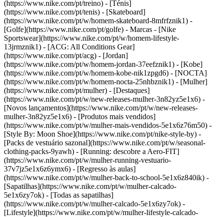
(https://www.nike.com/pt/treino) - [Ténis]
(https://www.nike.com/pt/tenis) - [Skateboard]
(https://www.nike.com/pt/w/homem-skateboard-8mfrfznik1) -
[Golfe](https://www.nike.com/pt/golfe)
- Marcas - [Nike
Sportswear](https://www.nike.com/pt/w/homem-lifestyle-
13jrmznik1) - [ACG: All Conditions Gear]
(https://www.nike.com/pt/acg) - [Jordan]
(https://www.nike.com/pt/w/homem-jordan-37eefznik1) - [Kobe]
(https://www.nike.com/pt/w/homem-kobe-nik1zpgd6) - [NOCTA]
(https://www.nike.com/pt/w/homem-nocta-25nhbznik1) - [Mulher]
(https://www.nike.com/pt/mulher) - [Destaques]
(https://www.nike.com/pt/w/new-releases-mulher-3n82yz5e1x6) -
[Novos lançamentos](https://www.nike.com/pt/w/new-releases-
mulher-3n82yz5e1x6) - [Produtos mais vendidos]
(https://www.nike.com/pt/w/mulher-mais-vendidos-5e1x6z76m50) -
[Style By: Moon Shoe](https://www.nike.com/pt/nike-style-by) -
[Packs de vestuário sazonal](https://www.nike.com/pt/w/seasonal-
clothing-packs-9yawh) - [Running: descobre a Aero-FIT]
(https://www.nike.com/pt/w/mulher-running-vestuario-
37v7jz5e1x6z6ymx6) - [Regresso às aulas]
(https://www.nike.com/pt/w/mulher-back-to-school-5e1x6z840ik)
-
[Sapatilhas](https://www.nike.com/pt/w/mulher-calcado-
5e1x6zy7ok) - [Todas as sapatilhas]
(https://www.nike.com/pt/w/mulher-calcado-5e1x6zy7ok) -
[Lifestyle](https://www.nike.com/pt/w/mulher-lifestyle-calcado-