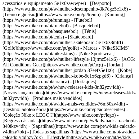
acessorios-e-equipamento-5e1x6zawwpw)
- [Desporto]
(https://www.nike.com/pt/w/mulher-desempenho-3k7dgz5e1x6) -
[Treino e ginásio](https://www.nike.com/pt/treino) - [Running]
(https://www.nike.com/pt/running) - [Futebol]
(https://www.nike.com/pt/futebol) - [Basquetebol]
(https://www.nike.com/pt/basquetebol) - [Ténis]
(https://www.nike.com/pt/tenis) - [Skateboard]
(https://www.nike.com/pt/w/mulher-skateboard-5e1x6z8mfrf) -
[Golfe](https://www.nike.com/pt/golfe)
- Marcas - [NikeSKIMS]
(https://www.nike.com/pt/nikeskims) - [Nike Sportswear]
(https://www.nike.com/pt/w/mulher-lifestyle-13jrmz5e1x6) - [ACG:
All Conditions Gear](https://www.nike.com/pt/acg) - [Jordan]
(https://www.nike.com/pt/w/mulher-jordan-37eefz5e1x6) - [Kobe]
(https://www.nike.com/pt/w/mulher-kobe-5e1x6zpgd6) - [Criança]
(https://www.nike.com/pt/crianca) - [Destaques]
(https://www.nike.com/pt/w/new-releases-kids-3n82yzv4dh) -
[Novos lançamentos](https://www.nike.com/pt/w/new-releases-kids-
3n82yzv4dh) - [Produtos mais vendidos]
(https://www.nike.com/pt/w/kids-mais-vendidos-76m50zv4dh) -
[Destino: adolescência](https://www.nike.com/pt/adolescentes) -
[Coleção Nike x LEGO®](https://www.nike.com/pt/lego) -
[Regresso às aulas](https://www.nike.com/pt/w/kids-back-to-school-
840ikzv4dh)
- [Sapatilhas](https://www.nike.com/pt/w/kids-calcado-
v4dhzy7ok) - [Todas as sapatilhas](https://www.nike.com/pt/w/kids-
calcado-v4dhzy7ok) - [Lifestyle](https://www.nike.com/pt/w/kids-