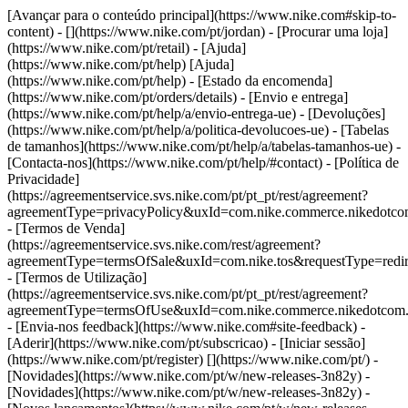
[Avançar para o conteúdo principal](https://www.nike.com#skip-to-
content) - [](https://www.nike.com/pt/jordan)
- [Procurar uma loja]
(https://www.nike.com/pt/retail) - [Ajuda]
(https://www.nike.com/pt/help) [Ajuda]
(https://www.nike.com/pt/help) - [Estado da encomenda]
(https://www.nike.com/pt/orders/details) - [Envio e entrega]
(https://www.nike.com/pt/help/a/envio-entrega-ue) - [Devoluções]
(https://www.nike.com/pt/help/a/politica-devolucoes-ue) - [Tabelas
de tamanhos](https://www.nike.com/pt/help/a/tabelas-tamanhos-ue) -
[Contacta-nos](https://www.nike.com/pt/help/#contact) - [Política de
Privacidade]
(https://agreementservice.svs.nike.com/pt/pt_pt/rest/agreement?
agreementType=privacyPolicy&uxId=com.nike.commerce.nikedotc
- [Termos de Venda]
(https://agreementservice.svs.nike.com/rest/agreement?
agreementType=termsOfSale&uxId=com.nike.tos&requestType=redir
- [Termos de Utilização]
(https://agreementservice.svs.nike.com/pt/pt_pt/rest/agreement?
agreementType=termsOfUse&uxId=com.nike.commerce.nikedotcom
- [Envia-nos feedback](https://www.nike.com#site-feedback) -
[Aderir](https://www.nike.com/pt/subscricao) - [Iniciar sessão]
(https://www.nike.com/pt/register)
[](https://www.nike.com/pt/) -
[Novidades](https://www.nike.com/pt/w/new-releases-3n82y) -
[Novidades](https://www.nike.com/pt/w/new-releases-3n82y) -