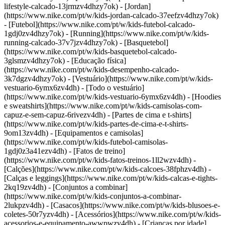
lifestyle-calcado-13jrmzv4dhzy7ok) - [Jordan]
(https://www.nike.com/pt/w/kids-jordan-calcado-37eefzv4dhzy7ok)
- [Futebol](https://www.nike.com/pt/w/kids-futebol-calcado-
1gdj0zv4dhzy7ok) - [Running](https://www.nike.com/pt/w/kids-
running-calcado-37v7jzv4dhzy7ok) - [Basquetebol]
(https://www.nike.com/pt/w/kids-basquetebol-calcado-
3glsmzv4dhzy7ok) - [Educação física]
(https://www.nike.com/pt/w/kids-desempenho-calcado-
3k7dgzv4dhzy7ok)
- [Vestuário](https://www.nike.com/pt/w/kids-
vestuario-6ymx6zv4dh) - [Todo o vestuário]
(https://www.nike.com/pt/w/kids-vestuario-6ymx6zv4dh) - [Hoodies
e sweatshirts](https://www.nike.com/pt/w/kids-camisolas-com-
capuz-e-sem-capuz-6rivezv4dh) - [Partes de cima e t-shirts]
(https://www.nike.com/pt/w/kids-partes-de-cima-e-t-shirts-
9om13zv4dh) - [Equipamentos e camisolas]
(https://www.nike.com/pt/w/kids-futebol-camisolas-
1gdj0z3a41ezv4dh) - [Fatos de treino]
(https://www.nike.com/pt/w/kids-fatos-treinos-1ll2wzv4dh) -
[Calções](https://www.nike.com/pt/w/kids-calcoes-38fphzv4dh) -
[Calças e leggings](https://www.nike.com/pt/w/kids-calcas-e-tights-
2kq19zv4dh) - [Conjuntos a combinar]
(https://www.nike.com/pt/w/kids-conjuntos-a-combinar-
2lukpzv4dh) - [Casacos](https://www.nike.com/pt/w/kids-blusoes-e-
coletes-50r7yzv4dh) - [Acessórios](https://www.nike.com/pt/w/kids-
acessorios-e-equipamento-awwpwzv4dh)
- [Crianças por idade]