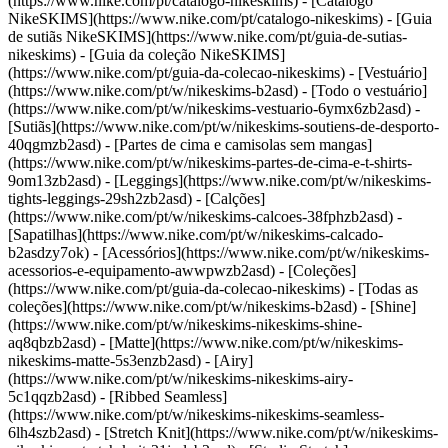
(https://www.nike.com/pt/catalogo-nikeskims) - [Catálogo
NikeSKIMS](https://www.nike.com/pt/catalogo-nikeskims) - [Guia
de sutiãs NikeSKIMS](https://www.nike.com/pt/guia-de-sutias-
nikeskims) - [Guia da coleção NikeSKIMS]
(https://www.nike.com/pt/guia-da-colecao-nikeskims)
- [Vestuário]
(https://www.nike.com/pt/w/nikeskims-b2asd) - [Todo o vestuário]
(https://www.nike.com/pt/w/nikeskims-vestuario-6ymx6zb2asd) -
[Sutiãs](https://www.nike.com/pt/w/nikeskims-soutiens-de-desporto-
40qgmzb2asd) - [Partes de cima e camisolas sem mangas]
(https://www.nike.com/pt/w/nikeskims-partes-de-cima-e-t-shirts-
9om13zb2asd) - [Leggings](https://www.nike.com/pt/w/nikeskims-
tights-leggings-29sh2zb2asd) - [Calções]
(https://www.nike.com/pt/w/nikeskims-calcoes-38fphzb2asd) -
[Sapatilhas](https://www.nike.com/pt/w/nikeskims-calcado-
b2asdzy7ok) - [Acessórios](https://www.nike.com/pt/w/nikeskims-
acessorios-e-equipamento-awwpwzb2asd)
- [Coleções]
(https://www.nike.com/pt/guia-da-colecao-nikeskims) - [Todas as
coleções](https://www.nike.com/pt/w/nikeskims-b2asd) - [Shine]
(https://www.nike.com/pt/w/nikeskims-nikeskims-shine-
aq8qbzb2asd) - [Matte](https://www.nike.com/pt/w/nikeskims-
nikeskims-matte-5s3enzb2asd) - [Airy]
(https://www.nike.com/pt/w/nikeskims-nikeskims-airy-
5c1qqzb2asd) - [Ribbed Seamless]
(https://www.nike.com/pt/w/nikeskims-nikeskims-seamless-
6lh4szb2asd) - [Stretch Knit](https://www.nike.com/pt/w/nikeskims-