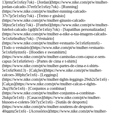
13jrmz5e1x6zy7ok) - [Jordan](https://www.nike.com/pt/w/mulher-
jordan-calcado-37eefz5e1x6zy7ok) - [Running]
(https://www.nike.com/pt/w/mulher-running-calcado-
37v7jz5e1x6zy7ok) - [Treino e ginásio]
(https://www.nike.com/pt/w/mulher-ginasio-calcado-
58jtoz5e1x6zy7ok) - [Futebol](https://www.nike.com/pt/w/mulher-
futebol-calcado-1gdj0z5e1x6zy7ok) - [Sapatilhas personalizadas]
(https://www.nike.com/pt/w/mulher-a-nike-a-tua-imagem-calcado-
5e1x6z6ealhzy7ok)
- [Vestuário]
(https://www.nike.com/pt/w/mulher-vestuario-5e1x6z6ymx6) -
[Todo o vestuário](https://www.nike.com/pt/w/mulher-vestuario-
5e1x6z6ymx6) - [Hoodies e sweatshirts]
(https://www.nike.com/pt/w/mulher-camisolas-com-capuz-e-sem-
capuz-5e1x6z6rive) - [Partes de cima e t-shirts]
(https://www.nike.com/pt/w/mulher-partes-de-cima-e-t-shirts-
5e1x6z9om13) - [Calções](https://www.nike.com/pt/w/mulher-
calcoes-38fphz5e1x6) - [Leggings]
(https://www.nike.com/pt/w/mulher-tights-leggings-29sh2z5e1x6) -
[Calças](https://www.nike.com/pt/w/mulher-calcas-e-tights-
2kq19z5e1x6) - [Conjuntos a combinar]
(https://www.nike.com/pt/w/mulher-conjuntos-a-combinar-
2lukpz5e1x6) - [Casacos](https://www.nike.com/pt/w/mulher-
blusoes-e-coletes-50r7yz5e1x6) - [Sutiãs de desporto]
(https://www.nike.com/pt/w/mulher-soutiens-de-desporto-
40qgmz5e1x6) - [Acessórios](https://www.nike.com/pt/w/mulher-