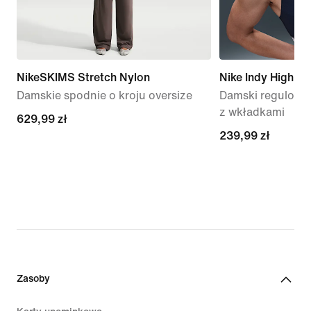
NikeSKIMS Stretch Nylon
Nike Indy High S
Damskie spodnie o kroju oversize
Damski regulowa
z wkładkami
629,99 zł
629,99 zł
239,99 zł
239,99 zł
Zasoby