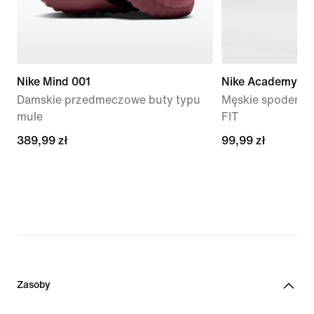
Nike Mind 001
Nike Academy
Damskie przedmeczowe buty typu
Męskie spodenki p
mule
FIT
389,99 zł
389,99 zł
99,99 zł
99,99 zł
Zasoby