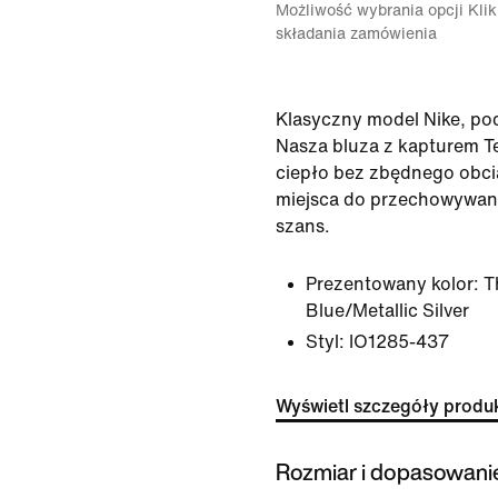
Możliwość wybrania opcji Klikn
składania zamówienia
Klasyczny model Nike, po
Nasza bluza z kapturem T
ciepło bez zbędnego obci
miejsca do przechowywani
szans.
Prezentowany kolor:
T
Blue/Metallic Silver
Styl:
IO1285-437
Wyświetl szczegóły produ
Rozmiar i dopasowani