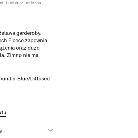
ij i odbierz podczas
dstawa garderoby.
ech Fleece zapewnia
ążenia oraz dużo
a. Zimno nie ma
hunder Blue/Diffused
ktu
e