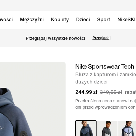
wości
Mężczyźni
Kobiety
Dzieci
Sport
NikeSK
Przeglądaj wszystkie nowości
Przeglądaj
Nike Sportswear Tech 
obraz
1 z 5
Bluza z kapturem i zamkie
dużych dzieci
244,99 zł
349,99 zł
raba
Przekreślona cena stanowi naj
dni przed wprowadzeniem obni