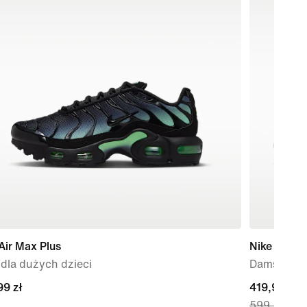
Air Max Plus
Nike Metco
dla dużych dzieci
Damskie bu
99 zł
99 zł
current
419,99 zł
599,99 zł
price