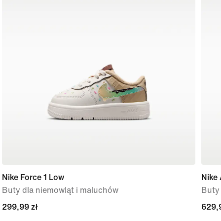
Nike Force 1 Low
Nike 
Buty dla niemowląt i maluchów
Buty 
299,99 zł
299,99 zł
629,
629,