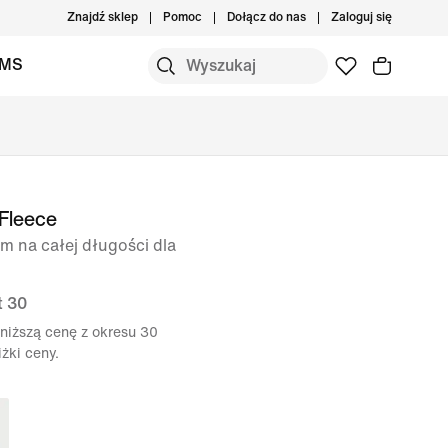
Znajdź sklep
Pomoc
Dołącz do nas
Zaloguj się
IMS
Fleece
m na całej długości dla
t 30
niższą cenę z okresu 30
żki ceny.