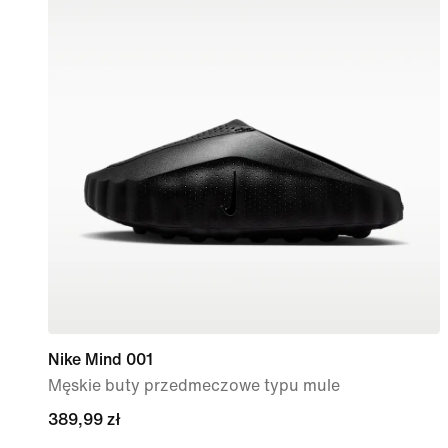
Nike Mind 001
Męskie buty przedmeczowe typu mule
389,99 zł
389,99 zł