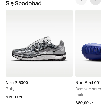
Się Spodobać
Nike P-6000
Nike Mind 001
Buty
Damskie przedme
mule
519,99 zł
519,99 zł
389,99 zł
389,99 zł