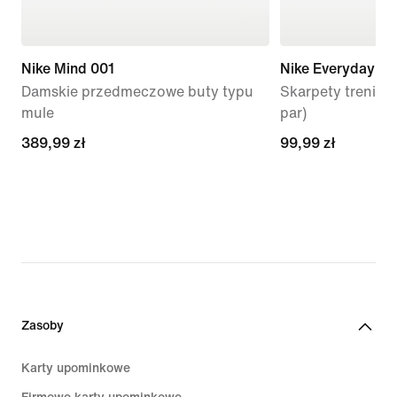
Nike Mind 001
Nike Everyday Li
Damskie przedmeczowe buty typu
Skarpety trenin
mule
par)
389,99 zł
389,99 zł
99,99 zł
99,99 zł
Zasoby
Karty upominkowe