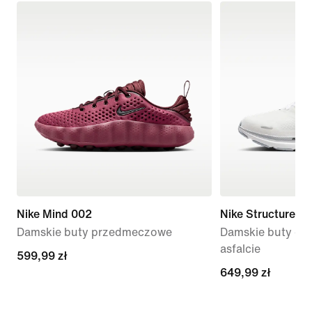
Nike Mind 002
Nike Structure 26
Damskie buty przedmeczowe
Damskie buty do 
asfalcie
599,99 zł
599,99 zł
649,99 zł
649,99 zł