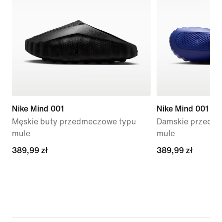
Nike Mind 001
Nike Mind 001
Męskie buty przedmeczowe typu
Damskie przedme
mule
mule
389,99 zł
389,99 zł
389,99 zł
389,99 zł