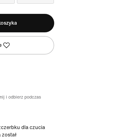
koszyka
e
ij i odbierz podczas
zczerbku dla czucia
a został