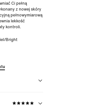
wniać Ci pełną
wykonany z nowej skóry
cyjną pełnowymiarową
ewnia lekkość
ty kontroli.
iel/Bright
ktu