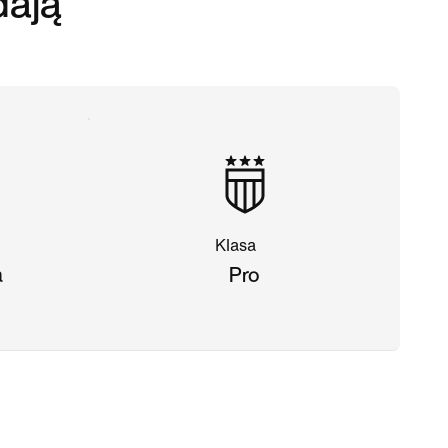
dają
Klasa
a
Pro