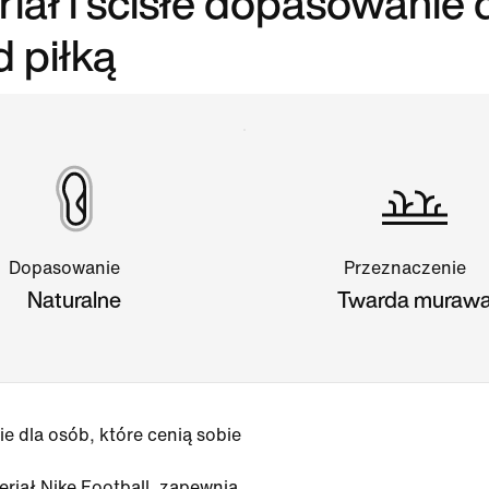
iał i ścisłe dopasowanie 
 piłką
Dopasowanie
Przeznaczenie
Naturalne
Twarda muraw
ie dla osób, które cenią sobie
riał Nike Football, zapewnia