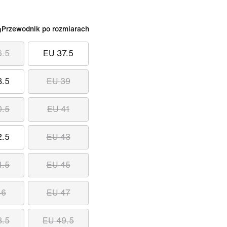
Przewodnik po rozmiarach
6.5
EU 37.5
8.5
EU 39
0.5
EU 41
2.5
EU 43
4.5
EU 45
46
EU 47
8.5
EU 49.5