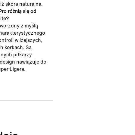
niż skóra naturalna.
ro różnią się od
ite?
tworzony z myślą
charakterystycznego
ontroli w lżejszych,
h korkach. Są
jnych piłkarzy
y design nawiązuje do
per Ligera.