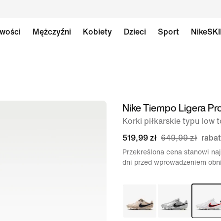
wości
Mężczyźni
Kobiety
Dzieci
Sport
NikeSK
Nike Tiempo Ligera Pr
obraz
1 z 9
Korki piłkarskie typu low
519,99 zł
649,99 zł
rabat
Przekreślona cena stanowi naj
dni przed wprowadzeniem obni