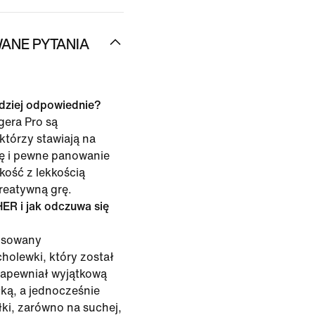
ANE PYTANIA
rdziej odpowiednie?
gera Pro są
którzy stawiają na
olę i pewne panowanie
kość z lekkością
reatywną grę.
ER i jak odczuwa się
nsowany
cholewki, który został
zapewniał wyjątkową
łką, a jednocześnie
iłki, zarówno na suchej,