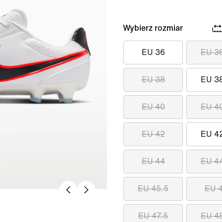
Wybierz rozmiar
EU 36
EU 3
EU 38
EU 3
EU 40
EU 4
EU 42
EU 4
EU 44
EU 4
EU 45.5
EU 
EU 47.5
EU 4