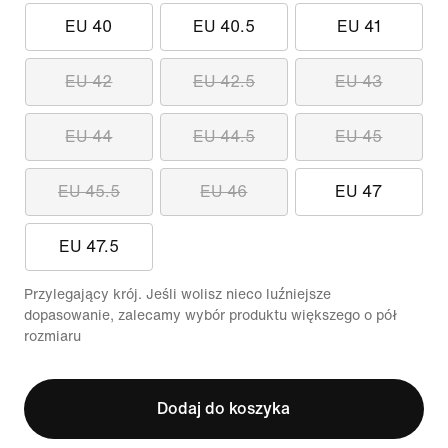
EU 40
EU 40.5
EU 41
EU 42
EU 42.5
EU 43
EU 44
EU 44.5
EU 45
EU 45.5
EU 46
EU 47
EU 47.5
Przylegający krój. Jeśli wolisz nieco luźniejsze
dopasowanie, zalecamy wybór produktu większego o pół
rozmiaru
Dodaj do koszyka