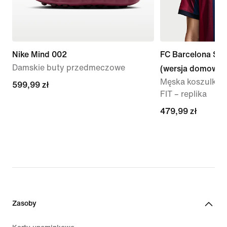
Nike Mind 002
FC Barcelona St
Damskie buty przedmeczowe
(wersja domowa)
Męska koszulka pi
599,99 zł
599,99 zł
FIT – replika
479,99 zł
479,99 zł
Zasoby