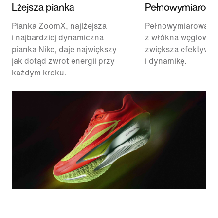
Lżejsza pianka
Pełnowymiarowa
Pianka ZoomX, najlżejsza
Pełnowymiarowa pł
i najbardziej dynamiczna
z włókna węglowe
pianka Nike, daje największy
zwiększa efektywn
jak dotąd zwrot energii przy
i dynamikę.
każdym kroku.