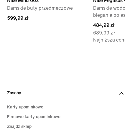
Nike Mind 002
Nike Pegasus 41
Damskie buty przedmeczowe
Damskie wodoszc
biegania po asfal
599,99 zł
599,99 zł
current
484,99 zł
689,99 zł
price
Najniższa cena
484,99 zł,
original
price
689,99 zł
Zasoby
Karty upominkowe
Firmowe karty upominkowe
Znajdź sklep