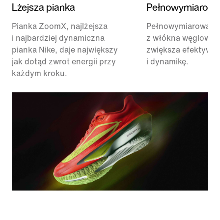
Lżejsza pianka
Pełnowymiarowa
Pianka ZoomX, najlżejsza
Pełnowymiarowa pł
i najbardziej dynamiczna
z włókna węglowe
pianka Nike, daje największy
zwiększa efektywn
jak dotąd zwrot energii przy
i dynamikę.
każdym kroku.