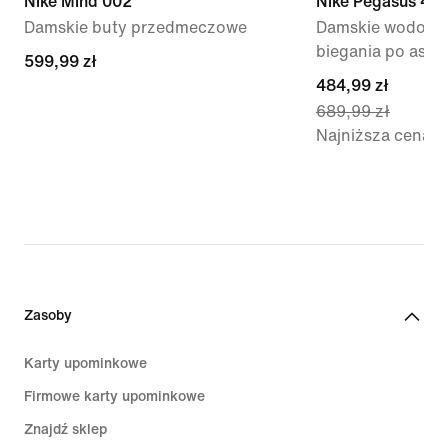
Nike Mind 002
Nike Pegasus 41
Damskie buty przedmeczowe
Damskie wodoszc
biegania po asfal
599,99 zł
599,99 zł
current
484,99 zł
689,99 zł
price
Najniższa cena
484,99 zł,
original
price
689,99 zł
Zasoby
Karty upominkowe
Firmowe karty upominkowe
Znajdź sklep