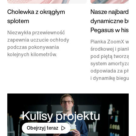
Cholewka z okrągłym
Nasze najbardzie
splotem
dynamiczne but
Pegasus w histor
Niezwykła przewiewność
zapewnia uczucie ochłody
Pianka ZoomX w p
podczas pokonywania
środkowej i pianka
kolejnych kilometrów.
pod piętą tworzą n
system amortyzacji,
odpowiada za płyn
i dynamikę biegu.
Kulisy projektu
Obejrzyj teraz