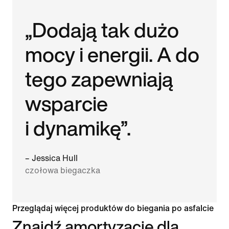
„Dodają tak dużo
mocy i energii. A do
tego zapewniają
wsparcie
i dynamikę”.
– Jessica Hull
czołowa biegaczka
Przeglądaj więcej produktów do biegania po asfalcie
Znajdź amortyzację dla