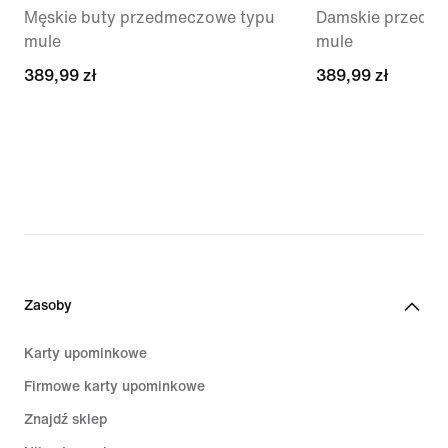
Męskie buty przedmeczowe typu
Damskie przedme
mule
mule
389,99 zł
389,99 zł
389,99 zł
389,99 zł
Zasoby
Karty upominkowe
Firmowe karty upominkowe
Znajdź sklep