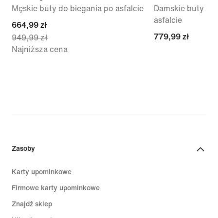
Męskie buty do biegania po asfalcie
Damskie buty do 
asfalcie
current
664,99 zł
779,99 zł
779,99 zł
949,99 zł
price
Najniższa cena
664,99 zł,
original
price
949,99 zł
Zasoby
Karty upominkowe
Firmowe karty upominkowe
Znajdź sklep