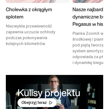
Cholewka z okrągłym
Nasze najbardzie
splotem
dynamiczne but
Pegasus w histor
Niezwykła przewiewność
zapewnia uczucie ochłody
Pianka ZoomX w p
podczas pokonywania
środkowej i pianka
kolejnych kilometrów.
pod piętą tworzą n
system amortyzacji,
odpowiada za płyn
i dynamikę biegu.
Kulisy projektu
Obejrzyj teraz