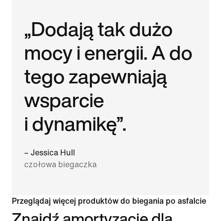
„Dodają tak dużo
mocy i energii. A do
tego zapewniają
wsparcie
i dynamikę”.
– Jessica Hull
czołowa biegaczka
Przeglądaj więcej produktów do biegania po asfalcie
Znajdź amortyzację dla