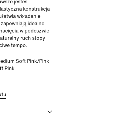
awsze jesteś
lastyczna konstrukcja
ułatwia wkładanie
 zapewniają idealne
nacięcia w podeszwie
aturalny ruch stopy
ciwe tempo.
edium Soft Pink/Pink
t Pink
ktu