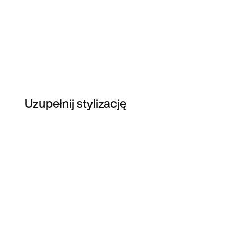
Uzupełnij stylizację
Item 3 of 9