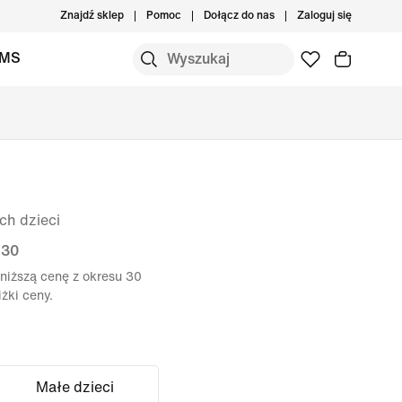
Znajdź sklep
Pomoc
Dołącz do nas
Zaloguj się
IMS
ch dzieci
 30
niższą cenę z okresu 30
żki ceny.
Małe dzieci