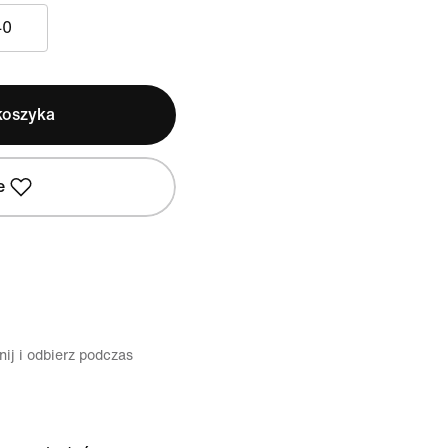
40
koszyka
e
ij i odbierz podczas