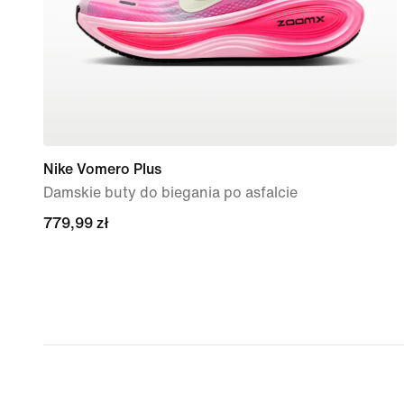
Nike Vomero Plus
Damskie buty do biegania po asfalcie
779,99 zł
779,99 zł