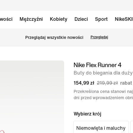
wości
Mężczyźni
Kobiety
Dzieci
Sport
NikeSK
Przeglądaj wszystkie nowości
Przeglądaj
Nike Flex Runner 4
obraz
1 z 8
Buty do biegania dla duży
154,99 zł
219,99 zł
rabat
Przekreślona cena stanowi naj
dni przed wprowadzeniem obni
Wybierz krój
Niemowlęta i maluchy