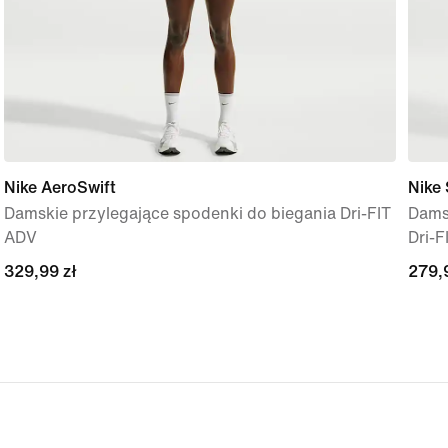
Nike AeroSwift
Nike 
Damskie przylegające spodenki do biegania Dri-FIT
Dams
ADV
Dri-F
329,99 zł
329,99 zł
279,
279,