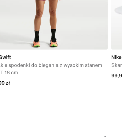
Swift
Nike Every
kie spodenki do biegania z wysokim stanem
Skarpety t
IT 18 cm
99,99 zł
99,99 zł
99 zł
99 zł