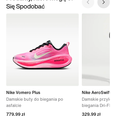
Się Spodobać
Nike Vomero Plus
Nike AeroSwift
Damskie buty do biegania po
Damskie przylega
asfalcie
biegania Dri-FIT
779,99 zł
779,99 zł
329,99 zł
329,99 zł