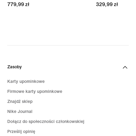
779,99 zł
779,99 zł
329,99 zł
329,99 zł
Zasoby
Karty upominkowe
Firmowe karty upominkowe
Znajdź sklep
Nike Journal
Dołącz do społeczności członkowskiej
Prześlij opinię