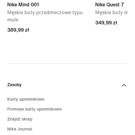
Nike Mind 001
Nike Quest 7
Męskie buty przedmeczowe typu
Męskie buty do bi
mule
349,99 zł
349,99 zł
389,99 zł
389,99 zł
Zasoby
Karty upominkowe
Firmowe karty upominkowe
Znajdź sklep
Nike Journal