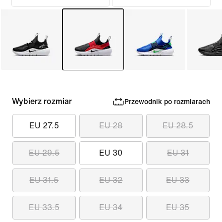
Wybierz rozmiar
Przewodnik po rozmiarach
EU 27.5
EU 28
EU 28.5
EU 29.5
EU 30
EU 31
EU 31.5
EU 32
EU 33
EU 33.5
EU 34
EU 35