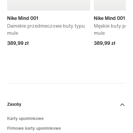
Nike Mind 001
Nike Mind 001
Damskie przedmeczowe buty typu
Męskie buty prz
mule
mule
389,99 zł
389,99 zł
389,99 zł
389,99 zł
Zasoby
Karty upominkowe
Firmowe karty upominkowe