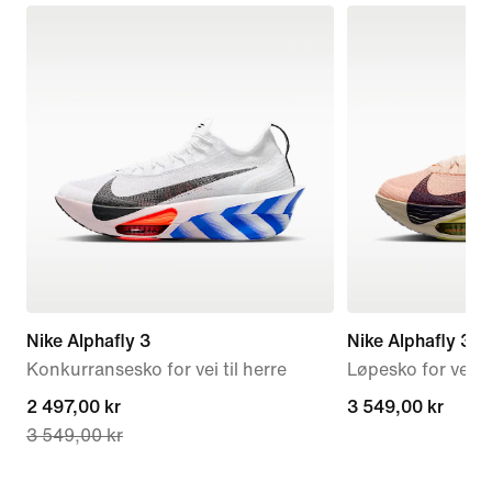
Nike Alphafly 3
Nike Alphafly 3
Konkurransesko for vei til herre
Løpesko for vei t
current
2 497,00 kr
3 549,00 kr
3 549,00 kr
3 549,00 kr
price
2 497,00 kr,