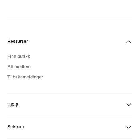
original
price
3 549,00 kr
Ressurser
Finn butikk
Bli medlem
Tilbakemeldinger
Hjelp
Selskap