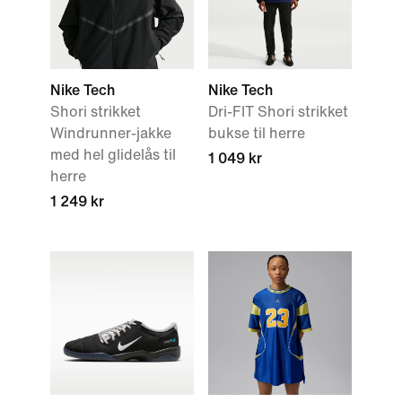
Nike Tech
Nike Tech
Shori strikket
Dri-FIT Shori strikket
Windrunner-jakke
bukse til herre
med hel glidelås til
1 049 kr
herre
1 249 kr