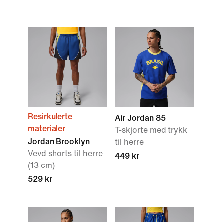
Resirkulerte
Air Jordan 85
materialer
T-skjorte med trykk
Jordan Brooklyn
til herre
Vevd shorts til herre
449 kr
(13 cm)
529 kr