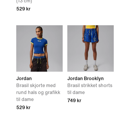
(13 cm)
529 kr
Jordan
Jordan Brooklyn
Brasil skjorte med
Brasil strikket shorts
rund hals og grafikk
til dame
til dame
749 kr
529 kr