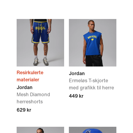
Resirkulerte
Jordan
materialer
Ermeløs T-skjorte
Jordan
med grafikk til herre
Mesh Diamond
449 kr
herreshorts
629 kr