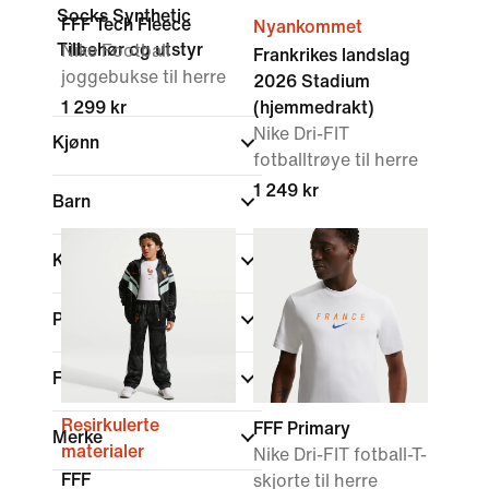
Socks Synthetic
FFF Tech Fleece
Nyankommet
Tilbehør og utstyr
Nike Football
Frankrikes landslag
joggebukse til herre
2026 Stadium
1 299 kr
(hjemmedrakt)
Nike Dri-FIT
Kjønn
fotballtrøye til herre
1 249 kr
Barn
Kjøp etter pris
På salg
Farge
Resirkulerte
FFF Primary
Merke
materialer
Nike Dri-FIT fotball-T-
FFF
skjorte til herre