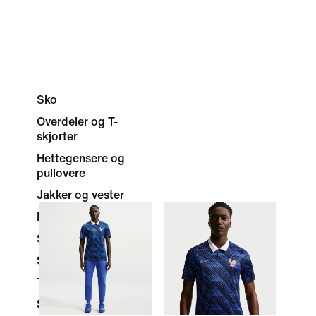
Sko
Overdeler og T-
skjorter
Hettegensere og
pullovere
Jakker og vester
Pants and Tights
Shorts
Sports BH-er
Tracksuits Synthetic
Skjørt og kjoler