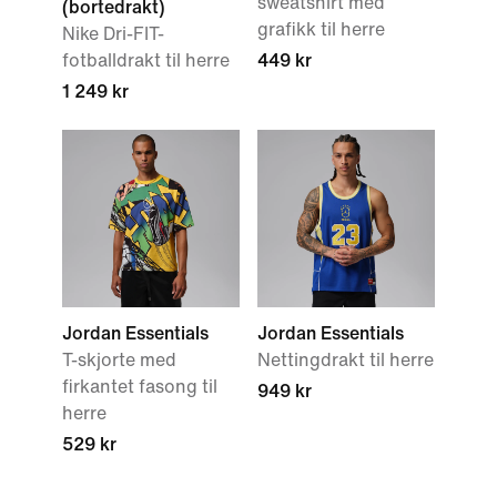
sweatshirt med
(bortedrakt)
grafikk til herre
Nike Dri-FIT-
fotballdrakt til herre
449 kr
1 249 kr
Jordan Essentials
Jordan Essentials
T-skjorte med
Nettingdrakt til herre
firkantet fasong til
949 kr
herre
529 kr