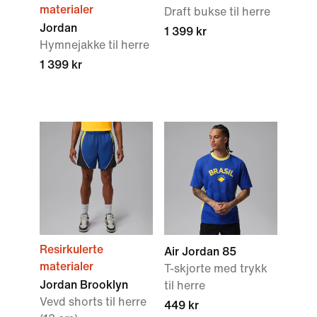
materialer
Draft bukse til herre
Jordan
1 399 kr
Hymnejakke til herre
1 399 kr
Resirkulerte
Air Jordan 85
materialer
T-skjorte med trykk
Jordan Brooklyn
til herre
Vevd shorts til herre
449 kr