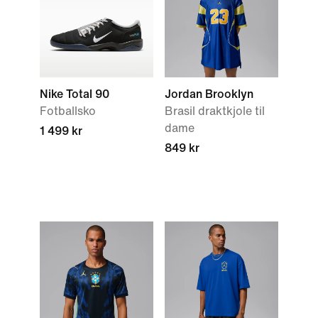
Nike Total 90
Jordan Brooklyn
Fotballsko
Brasil draktkjole til
dame
1 499 kr
849 kr