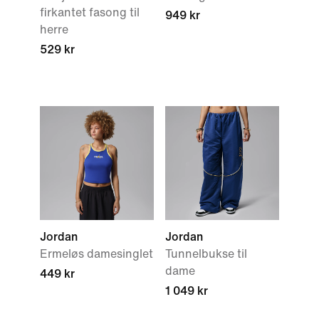
firkantet fasong til
949 kr
herre
529 kr
Jordan
Jordan
Ermeløs damesinglet
Tunnelbukse til
dame
449 kr
1 049 kr