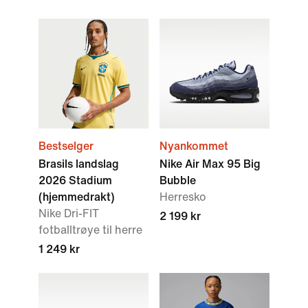
Bestselger
Nyankommet
Brasils landslag
Nike Air Max 95 Big
2026 Stadium
Bubble
(hjemmedrakt)
Herresko
Nike Dri-FIT
2 199 kr
fotballtrøye til herre
1 249 kr