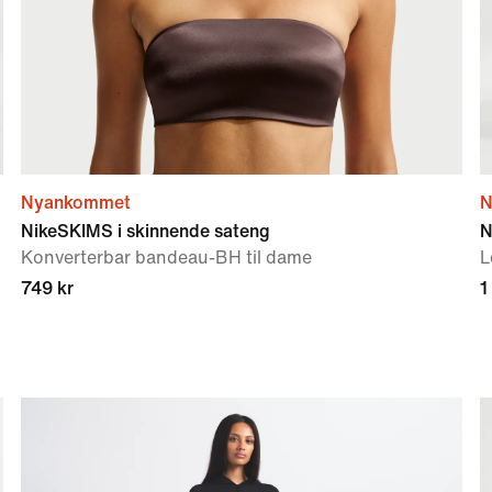
Nyankommet
N
NikeSKIMS i skinnende sateng
N
Konverterbar bandeau-BH til dame
L
749 kr
1