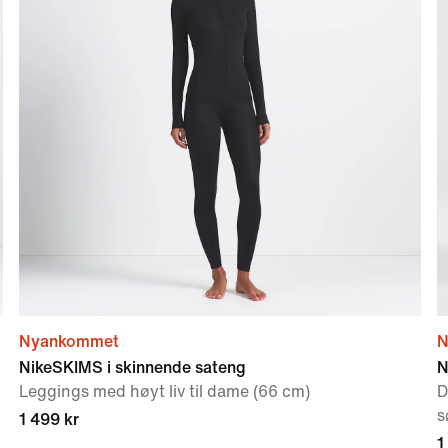
Nyankommet
N
NikeSKIMS i skinnende sateng
N
Leggings med høyt liv til dame (66 cm)
D
s
1 499 kr
1