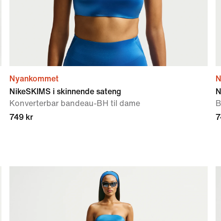
Nyankommet
N
NikeSKIMS i skinnende sateng
N
Konverterbar bandeau-BH til dame
B
749 kr
7