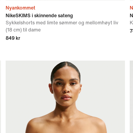
Nyankommet
N
NikeSKIMS i skinnende sateng
N
Sykkelshorts med limte sømmer og mellomhøyt liv
K
(18 cm) til dame
7
849 kr