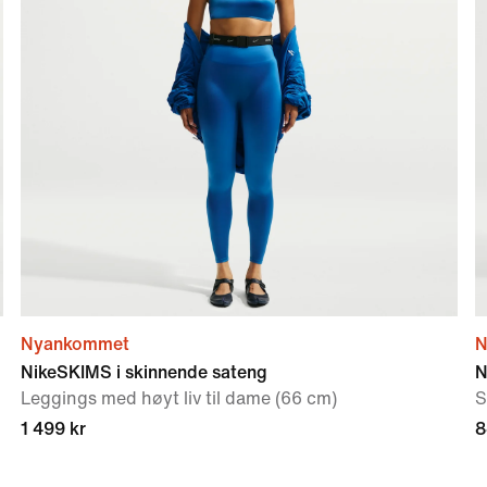
Nyankommet
N
NikeSKIMS i skinnende sateng
N
Leggings med høyt liv til dame (66 cm)
S
1 499 kr
8