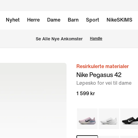
Nyhet
Herre
Dame
Barn
Sport
NikeSKIMS
Se Alle Nye Ankomster
Handle
Resirkulerte materialer
bilde
Nike Pegasus 42
1
Løpesko for vei til dame
av
8
1 599 kr