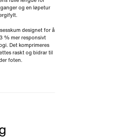
ns fulle lengde for
rganger og en løpetur
rgifylt.
sesskum designet for å
 13 % mer responsivt
logi. Det komprimeres
tes raskt og bidrar til
der foten.
eg