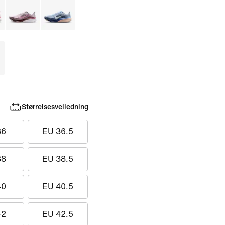
Størrelsesveiledning
36
EU 36.5
38
EU 38.5
40
EU 40.5
42
EU 42.5