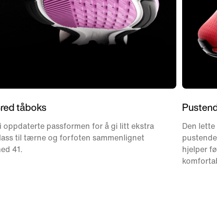
red tåboks
Pustend
i oppdaterte passformen for å gi litt ekstra
Den lette
lass til tærne og forfoten sammenlignet
pustende 
ed 41.
hjelper f
komforta