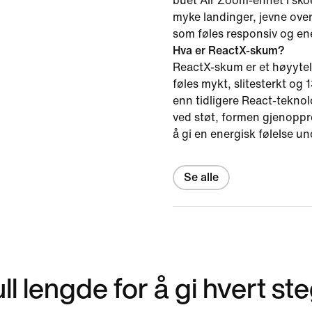
buet Air Zoom-enhet i skoe
myke landinger, jevne ove
som føles responsiv og ene
Hva er ReactX-skum?
ReactX-skum er et høyytel
føles mykt, slitesterkt og
enn tidligere React-tekno
ved støt, formen gjenoppret
å gi en energisk følelse un
Se alle
l lengde for å gi hvert st