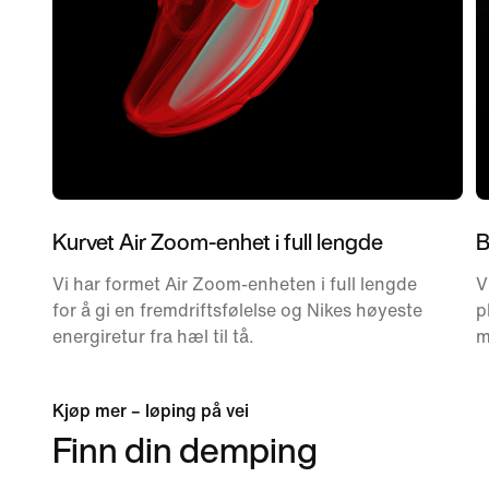
Kurvet Air Zoom-enhet i full lengde
B
Vi har formet Air Zoom-enheten i full lengde
V
for å gi en fremdriftsfølelse og Nikes høyeste
p
energiretur fra hæl til tå.
m
Kjøp mer – løping på vei
Finn din demping