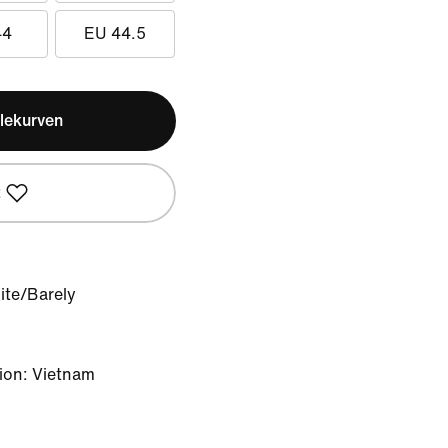
44
EU 44.5
lekurven
t
ite/Barely
ion: Vietnam