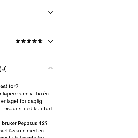
9)
est for?
 løpere som vil ha én
er laget for daglig
er respons med komfort
i bruker Pegasus 42?
eactX-skum med en