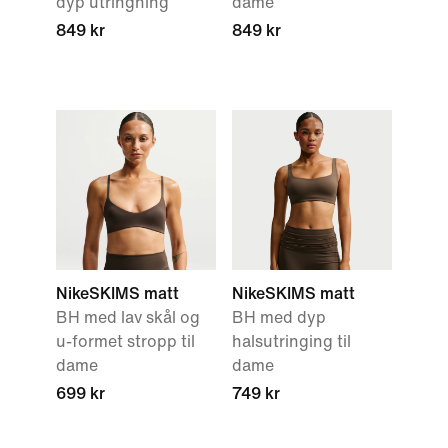
dyp utringning
dame
849 kr
849 kr
NikeSKIMS matt
NikeSKIMS matt
BH med lav skål og
BH med dyp
u-formet stropp til
halsutringing til
dame
dame
699 kr
749 kr