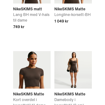
NikeSKIMS matt
NikeSKIMS Matte
Lang BH med V-hals
Longline-korsett-BH
til dame
1 049 kr
749 kr
NikeSKIMS Matte
NikeSKIMS Matte
Kort overdel i
Damebody i