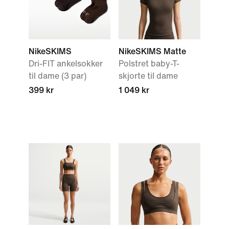
NikeSKIMS
NikeSKIMS Matte
Dri-FIT ankelsokker
Polstret baby-T-
til dame (3 par)
skjorte til dame
399 kr
1 049 kr