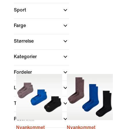
Sport
Farge
Størrelse
Kategorier
Fordeler
Liv
Type hals
Passform
Nyankommet
Nyankommet