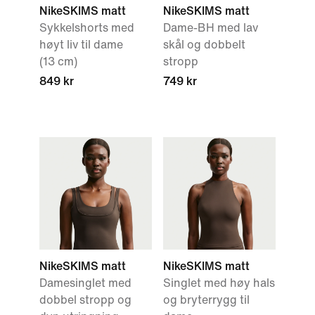
NikeSKIMS matt
NikeSKIMS matt
Sykkelshorts med
Dame-BH med lav
høyt liv til dame
skål og dobbelt
(13 cm)
stropp
849 kr
749 kr
NikeSKIMS matt
NikeSKIMS matt
Damesinglet med
Singlet med høy hals
dobbel stropp og
og bryterrygg til