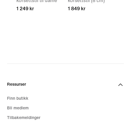
korsettstil til dame
korsettstil (8 cm)
1 249 kr
1 849 kr
Ressurser
Finn butikk
Bli medlem
Tilbakemeldinger