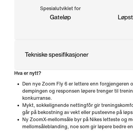
Spesialutviklet for
Gateløp
Løpst
Tekniske spesifikasjoner
Hva er nytt?
Den nye Zoom Fly 6 er lettere enn forgjengeren og
dempingen og responsen løpere trenger til trenin
konkurranse.
Mykt, sokkelignende nettingfôr gir treningskomfor
går på bekostning av vekt eller pusteevne på løp
Ny ZoomX-mellomsåle byr på Nikes letteste og me
mellomsåleblanding, noe som gir løpere bedre en