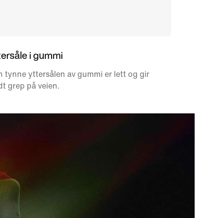
tersåle i gummi
 tynne yttersålen av gummi er lett og gir
t grep på veien.