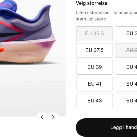
Velg størrelse
Liten i størrelsen – vi anbefale
størrelse større
EU 35.5
EU 
EU 37.5
EU 
EU 39
EU 
EU 41
EU 
EU 43
EU 
Legg i hand