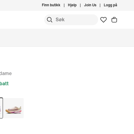
Finn butikk
Hjelp
Join Us
Logg på
l dame
batt