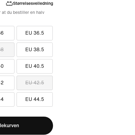
Størrelsesveiledning
r at du bestiller en halv
36
EU 36.5
38
EU 38.5
40
EU 40.5
42
EU 42.5
44
EU 44.5
lekurven