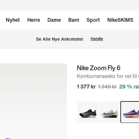
Nyhet
Herre
Dame
Barn
Sport
NikeSKIMS
Se Alle Nye Ankomster
Handle
Nike Zoom Fly 6
bilde
1
Konkurransesko for vei ti
av
1 377 kr
1 949 kr
29 % ra
8