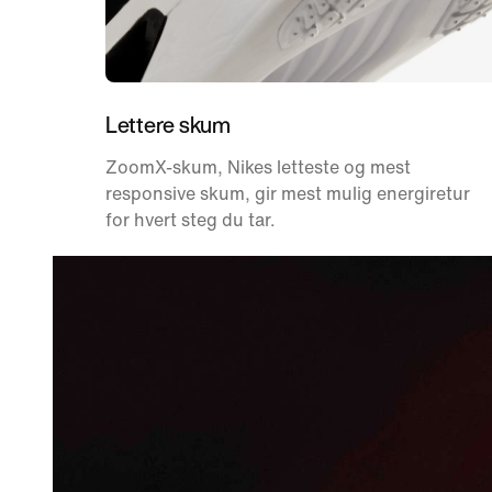
Lettere skum
ZoomX-skum, Nikes letteste og mest
responsive skum, gir mest mulig energiretur
for hvert steg du tar.