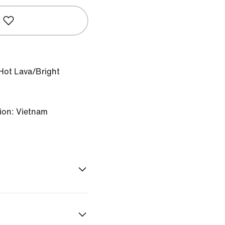
t
/Hot Lava/Bright
ion: Vietnam