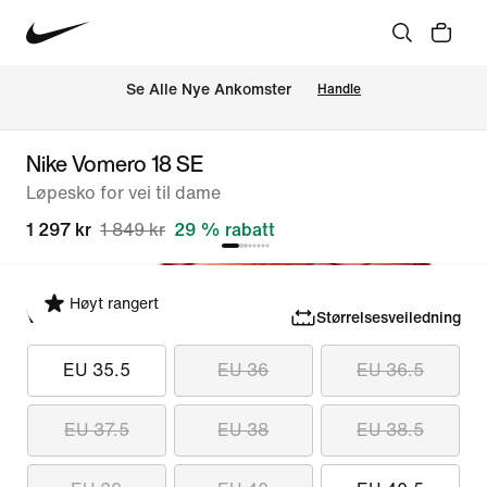
Se Alle Nye Ankomster
Handle
Nike Vomero 18 SE
Løpesko for vei til dame
1 297 kr
1 849 kr
29 % rabatt
Høyt rangert
Velg størrelse
Størrelsesveiledning
EU 35.5
EU 36
EU 36.5
EU 37.5
EU 38
EU 38.5