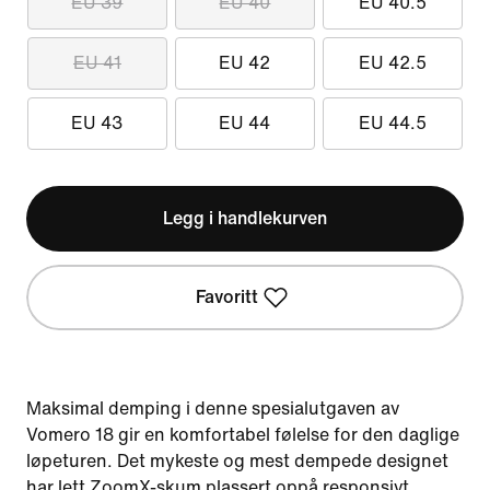
EU 39
EU 40
EU 40.5
EU 41
EU 42
EU 42.5
EU 43
EU 44
EU 44.5
Legg i handlekurven
Favoritt
Maksimal demping i denne spesialutgaven av
Vomero 18 gir en komfortabel følelse for den daglige
løpeturen. Det mykeste og mest dempede designet
har lett ZoomX-skum plassert oppå responsivt