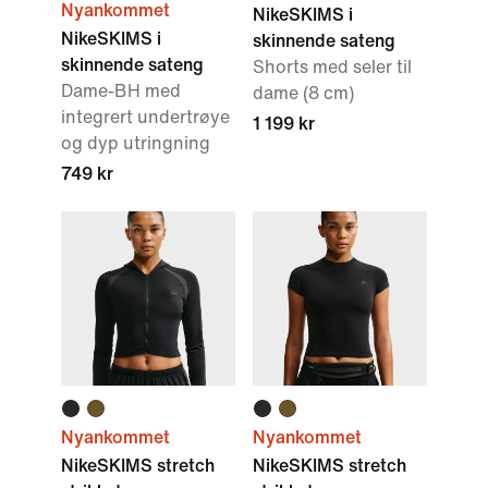
Nyankommet
NikeSKIMS i
NikeSKIMS i
skinnende sateng
skinnende sateng
Shorts med seler til
Dame-BH med
dame (8 cm)
integrert undertrøye
1 199 kr
og dyp utringning
749 kr
Nyankommet
Nyankommet
NikeSKIMS stretch
NikeSKIMS stretch