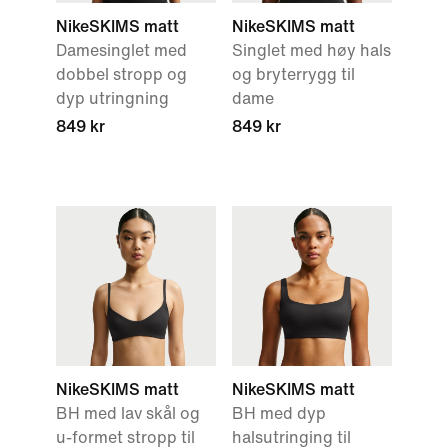
NikeSKIMS matt
NikeSKIMS matt
Damesinglet med
Singlet med høy hals
dobbel stropp og
og bryterrygg til
dyp utringning
dame
849 kr
849 kr
NikeSKIMS matt
NikeSKIMS matt
BH med lav skål og
BH med dyp
u-formet stropp til
halsutringing til