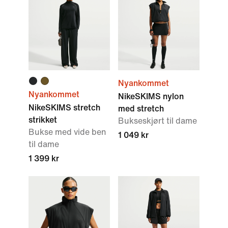
Nyankommet
Nyankommet
NikeSKIMS nylon
NikeSKIMS stretch
med stretch
strikket
Bukseskjørt til dame
Bukse med vide ben
1 049 kr
til dame
1 399 kr