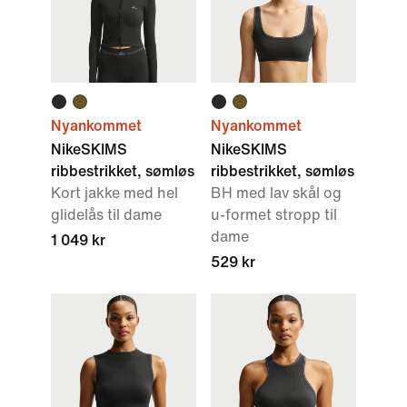
Nyankommet
Nyankommet
NikeSKIMS
NikeSKIMS
ribbestrikket, sømløs
ribbestrikket, sømløs
Kort jakke med hel
BH med lav skål og
glidelås til dame
u-formet stropp til
dame
1 049 kr
529 kr