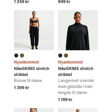
1 249 kr
849 kr
Nyankommet
Nyankommet
NikeSKIMS stretch
NikeSKIMS stretch
strikket
strikket
Bukse til dame
Langermet overdel
med glidelås i halv
1 399 kr
lengde til dame
1 199 kr