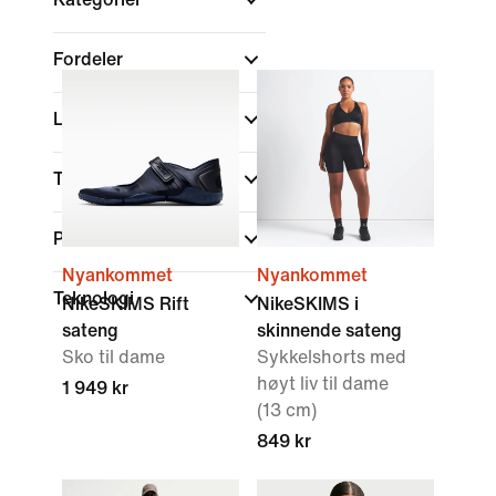
Fordeler
Liv
Type hals
Passform
Nyankommet
Nyankommet
Teknologi
NikeSKIMS Rift
NikeSKIMS i
sateng
skinnende sateng
Sko til dame
Sykkelshorts med
høyt liv til dame
1 949 kr
(13 cm)
849 kr