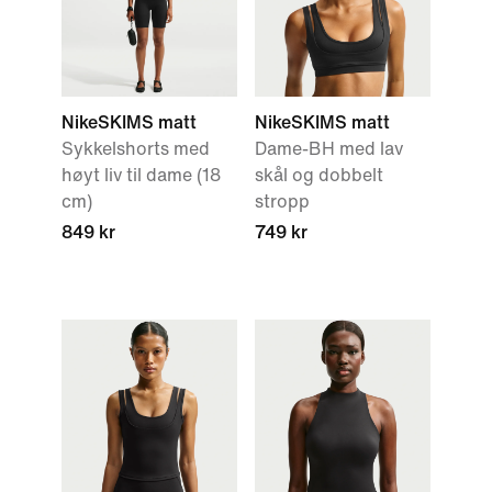
NikeSKIMS matt
NikeSKIMS matt
Sykkelshorts med
Dame-BH med lav
høyt liv til dame (18
skål og dobbelt
cm)
stropp
849 kr
749 kr