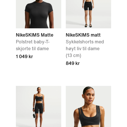
NikeSKIMS Matte
NikeSKIMS matt
Polstret baby-T-
Sykkelshorts med
skjorte til dame
høyt liv til dame
(13 cm)
1 049 kr
849 kr