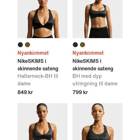
Nyankommet
Nyankommet
NikeSKIMS i
NikeSKIMS i
skinnende sateng
skinnende sateng
Halterneck-BH til
BH med dyp
dame
utringning til dame
849 kr
799 kr