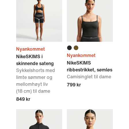
Nyankommet
Nyankommet
NikeSKIMS i
NikeSKIMS
skinnende sateng
ribbestrikket, sømløs
Sykkelshorts med
Camisinglet til dame
limte sømmer og
mellomhøyt liv
799 kr
(18 cm) til dame
849 kr