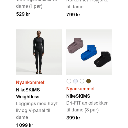
dame (1 par)
til dame
529 kr
799 kr
Nyankommet
Nyankommet
NikeSKIMS
NikeSKIMS
Weightless
Dri-FIT ankelsokker
Leggings med høyt
til dame (3 par)
liv og V-panel til
dame
399 kr
1 099 kr