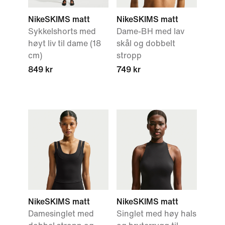
NikeSKIMS matt
NikeSKIMS matt
Sykkelshorts med
Dame-BH med lav
høyt liv til dame (18
skål og dobbelt
cm)
stropp
849 kr
749 kr
NikeSKIMS matt
NikeSKIMS matt
Damesinglet med
Singlet med høy hals