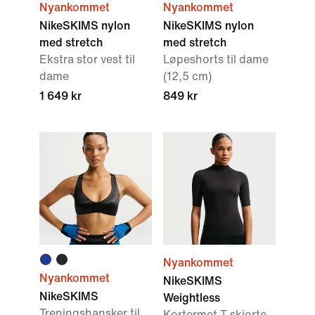
Nyankommet
Nyankommet
NikeSKIMS nylon
NikeSKIMS nylon
med stretch
med stretch
Ekstra stor vest til
Løpeshorts til dame
dame
(12,5 cm)
1 649 kr
849 kr
Nyankommet
Nyankommet
NikeSKIMS
NikeSKIMS
Weightless
Treningshansker til
Kortermet T-skjorte