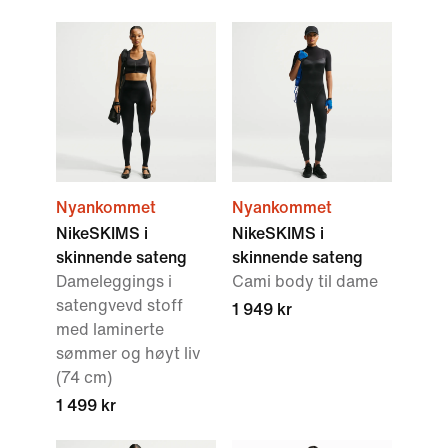
Nyankommet
Nyankommet
NikeSKIMS i
NikeSKIMS i
skinnende sateng
skinnende sateng
Dameleggings i
Cami body til dame
satengvevd stoff
1 949 kr
med laminerte
sømmer og høyt liv
(74 cm)
1 499 kr