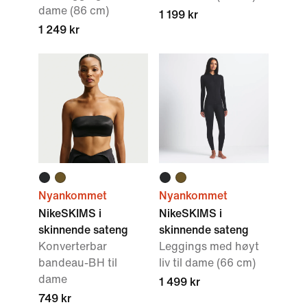
dame (86 cm)
1 199 kr
1 249 kr
Nyankommet
Nyankommet
NikeSKIMS i
NikeSKIMS i
skinnende sateng
skinnende sateng
Konverterbar
Leggings med høyt
bandeau-BH til
liv til dame (66 cm)
dame
1 499 kr
749 kr