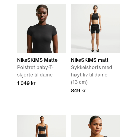
NikeSKIMS Matte
NikeSKIMS matt
Polstret baby-T-
Sykkelshorts med
skjorte til dame
høyt liv til dame
(13 cm)
1 049 kr
849 kr