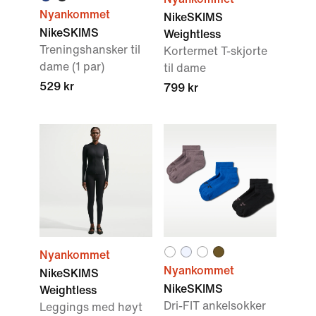
Nyankommet
NikeSKIMS
NikeSKIMS
Weightless
Treningshansker til
Kortermet T-skjorte
dame (1 par)
til dame
529 kr
799 kr
Nyankommet
Nyankommet
NikeSKIMS
NikeSKIMS
Weightless
Dri-FIT ankelsokker
Leggings med høyt