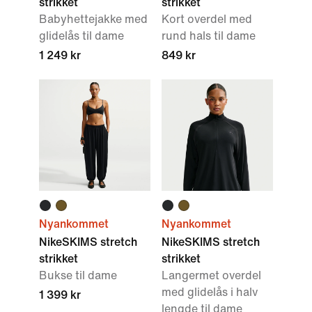
strikket
strikket
Babyhettejakke med
Kort overdel med
glidelås til dame
rund hals til dame
1 249 kr
849 kr
Nyankommet
Nyankommet
NikeSKIMS stretch
NikeSKIMS stretch
strikket
strikket
Bukse til dame
Langermet overdel
med glidelås i halv
1 399 kr
lengde til dame