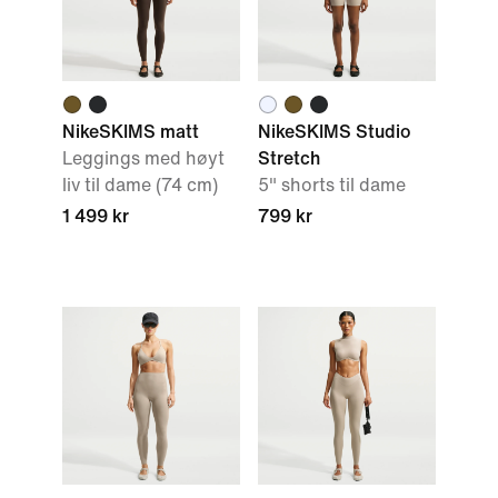
NikeSKIMS matt
NikeSKIMS Studio
Leggings med høyt
Stretch
liv til dame (74 cm)
5" shorts til dame
1 499 kr
799 kr