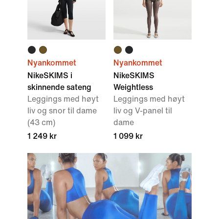
Nyankommet
Nyankommet
NikeSKIMS i
NikeSKIMS
skinnende sateng
Weightless
Leggings med høyt
Leggings med høyt
liv og snor til dame
liv og V-panel til
(43 cm)
dame
1 249 kr
1 099 kr