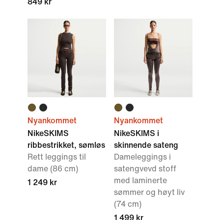
849 kr
Nyankommet
Nyankommet
NikeSKIMS
NikeSKIMS i
ribbestrikket, sømløs
skinnende sateng
Rett leggings til
Dameleggings i
dame (86 cm)
satengvevd stoff
med laminerte
1 249 kr
sømmer og høyt liv
(74 cm)
1 499 kr