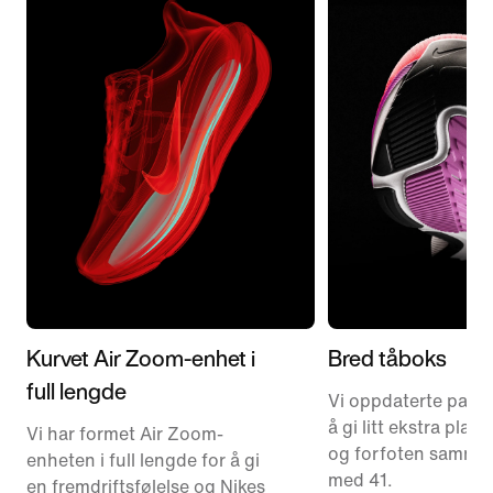
Kurvet Air Zoom-enhet i
Bred tåboks
full lengde
Vi oppdaterte pass
å gi litt ekstra plass
Vi har formet Air Zoom-
og forfoten sammen
enheten i full lengde for å gi
med 41.
en fremdriftsfølelse og Nikes