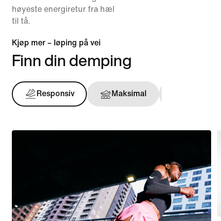
høyeste energiretur fra hæl
til tå.
Kjøp mer – løping på vei
Finn din demping
Responsiv
Maksimal
Støttende