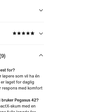
9)
est for?
 løpere som vil ha én
er laget for daglig
er respons med komfort
i bruker Pegasus 42?
eactX-skum med en