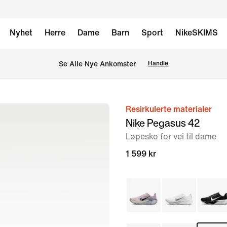
Nyhet
Herre
Dame
Barn
Sport
NikeSKIMS
Se Alle Nye Ankomster
Handle
Resirkulerte materialer
bilde
Nike Pegasus 42
1
Løpesko for vei til dame
av
8
1 599 kr