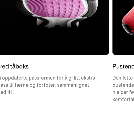
red tåboks
Pustend
i oppdaterte passformen for å gi litt ekstra
Den lette
lass til tærne og forfoten sammenlignet
pustende 
ed 41.
hjelper f
komforta