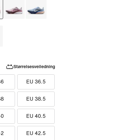
Størrelsesveiledning
36
EU 36.5
38
EU 38.5
40
EU 40.5
42
EU 42.5