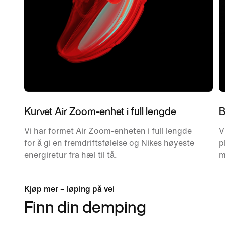
Kurvet Air Zoom-enhet i full lengde
B
Vi har formet Air Zoom-enheten i full lengde
V
for å gi en fremdriftsfølelse og Nikes høyeste
p
energiretur fra hæl til tå.
m
Kjøp mer – løping på vei
Finn din demping