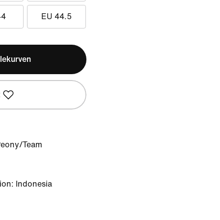
44
EU 44.5
lekurven
t
/Peony/Team
ion: Indonesia