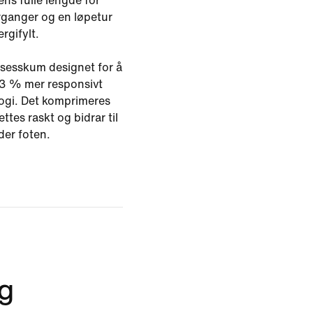
ns fulle lengde for
rganger og en løpetur
rgifylt.
sesskum designet for å
 13 % mer responsivt
logi. Det komprimeres
tes raskt og bidrar til
der foten.
eg