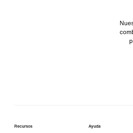
Nues
comb
p
Recursos
Ayuda