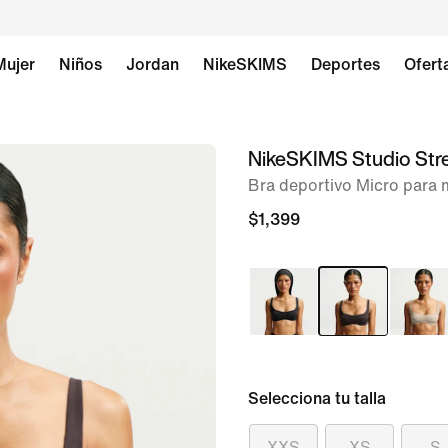
Mujer
Niños
Jordan
NikeSKIMS
Deportes
Ofert
NikeSKIMS Studio Str
imagen 1 de 8
Bra deportivo Micro para 
$1,399
Selecciona tu talla
XXS
XS
S