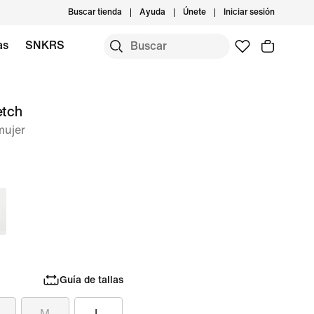
Buscar tienda
Ayuda
Únete
Iniciar sesión
as
SNKRS
etch
mujer
Guía de tallas
M
L