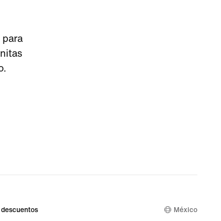
 para
nitas
o.
 descuentos
México