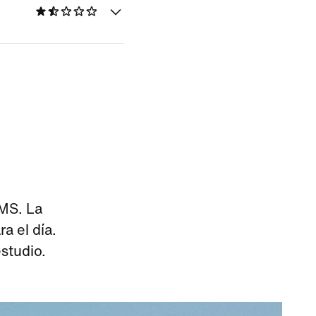
IMS. La
a el día.
studio.