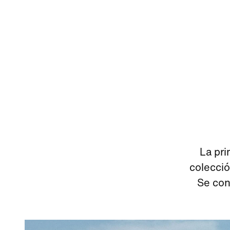
La pri
colecció
Se con