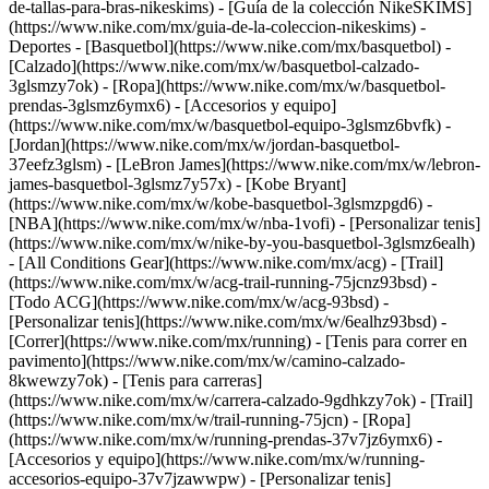
de-tallas-para-bras-nikeskims) - [Guía de la colección NikeSKIMS]
(https://www.nike.com/mx/guia-de-la-coleccion-nikeskims) -
Deportes - [Basquetbol](https://www.nike.com/mx/basquetbol) -
[Calzado](https://www.nike.com/mx/w/basquetbol-calzado-
3glsmzy7ok) - [Ropa](https://www.nike.com/mx/w/basquetbol-
prendas-3glsmz6ymx6) - [Accesorios y equipo]
(https://www.nike.com/mx/w/basquetbol-equipo-3glsmz6bvfk) -
[Jordan](https://www.nike.com/mx/w/jordan-basquetbol-
37eefz3glsm) - [LeBron James](https://www.nike.com/mx/w/lebron-
james-basquetbol-3glsmz7y57x) - [Kobe Bryant]
(https://www.nike.com/mx/w/kobe-basquetbol-3glsmzpgd6) -
[NBA](https://www.nike.com/mx/w/nba-1vofi) - [Personalizar tenis]
(https://www.nike.com/mx/w/nike-by-you-basquetbol-3glsmz6ealh)
- [All Conditions Gear](https://www.nike.com/mx/acg) - [Trail]
(https://www.nike.com/mx/w/acg-trail-running-75jcnz93bsd) -
[Todo ACG](https://www.nike.com/mx/w/acg-93bsd) -
[Personalizar tenis](https://www.nike.com/mx/w/6ealhz93bsd)
-
[Correr](https://www.nike.com/mx/running) - [Tenis para correr en
pavimento](https://www.nike.com/mx/w/camino-calzado-
8kwewzy7ok) - [Tenis para carreras]
(https://www.nike.com/mx/w/carrera-calzado-9gdhkzy7ok) - [Trail]
(https://www.nike.com/mx/w/trail-running-75jcn) - [Ropa]
(https://www.nike.com/mx/w/running-prendas-37v7jz6ymx6) -
[Accesorios y equipo](https://www.nike.com/mx/w/running-
accesorios-equipo-37v7jzawwpw) - [Personalizar tenis]