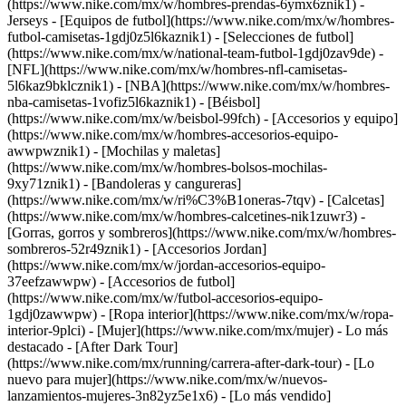
(https://www.nike.com/mx/w/hombres-prendas-6ymx6znik1)
-
Jerseys - [Equipos de futbol](https://www.nike.com/mx/w/hombres-
futbol-camisetas-1gdj0z5l6kaznik1) - [Selecciones de futbol]
(https://www.nike.com/mx/w/national-team-futbol-1gdj0zav9de) -
[NFL](https://www.nike.com/mx/w/hombres-nfl-camisetas-
5l6kaz9bklcznik1) - [NBA](https://www.nike.com/mx/w/hombres-
nba-camisetas-1vofiz5l6kaznik1) - [Béisbol]
(https://www.nike.com/mx/w/beisbol-99fch)
- [Accesorios y equipo]
(https://www.nike.com/mx/w/hombres-accesorios-equipo-
awwpwznik1) - [Mochilas y maletas]
(https://www.nike.com/mx/w/hombres-bolsos-mochilas-
9xy71znik1) - [Bandoleras y cangureras]
(https://www.nike.com/mx/w/ri%C3%B1oneras-7tqv) - [Calcetas]
(https://www.nike.com/mx/w/hombres-calcetines-nik1zuwr3) -
[Gorras, gorros y sombreros](https://www.nike.com/mx/w/hombres-
sombreros-52r49znik1) - [Accesorios Jordan]
(https://www.nike.com/mx/w/jordan-accesorios-equipo-
37eefzawwpw) - [Accesorios de futbol]
(https://www.nike.com/mx/w/futbol-accesorios-equipo-
1gdj0zawwpw) - [Ropa interior](https://www.nike.com/mx/w/ropa-
interior-9plci) - [Mujer](https://www.nike.com/mx/mujer) - Lo más
destacado - [After Dark Tour]
(https://www.nike.com/mx/running/carrera-after-dark-tour) - [Lo
nuevo para mujer](https://www.nike.com/mx/w/nuevos-
lanzamientos-mujeres-3n82yz5e1x6) - [Lo más vendido]