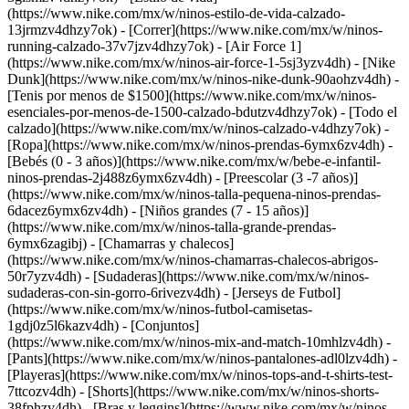
(https://www.nike.com/mx/w/ninos-estilo-de-vida-calzado-
13jrmzv4dhzy7ok) - [Correr](https://www.nike.com/mx/w/ninos-
running-calzado-37v7jzv4dhzy7ok) - [Air Force 1]
(https://www.nike.com/mx/w/ninos-air-force-1-5sj3yzv4dh) - [Nike
Dunk](https://www.nike.com/mx/w/ninos-nike-dunk-90aohzv4dh) -
[Tenis por menos de $1500](https://www.nike.com/mx/w/ninos-
esenciales-por-menos-de-1500-calzado-bdutzv4dhzy7ok) - [Todo el
calzado](https://www.nike.com/mx/w/ninos-calzado-v4dhzy7ok)
-
[Ropa](https://www.nike.com/mx/w/ninos-prendas-6ymx6zv4dh) -
[Bebés (0 - 3 años)](https://www.nike.com/mx/w/bebe-e-infantil-
ninos-prendas-2j488z6ymx6zv4dh) - [Preescolar (3 -7 años)]
(https://www.nike.com/mx/w/ninos-talla-pequena-ninos-prendas-
6dacez6ymx6zv4dh) - [Niños grandes (7 - 15 años)]
(https://www.nike.com/mx/w/ninos-talla-grande-prendas-
6ymx6zagibj) - [Chamarras y chalecos]
(https://www.nike.com/mx/w/ninos-chamarras-chalecos-abrigos-
50r7yzv4dh) - [Sudaderas](https://www.nike.com/mx/w/ninos-
sudaderas-con-sin-gorro-6rivezv4dh) - [Jerseys de Futbol]
(https://www.nike.com/mx/w/ninos-futbol-camisetas-
1gdj0z5l6kazv4dh) - [Conjuntos]
(https://www.nike.com/mx/w/ninos-mix-and-match-10mhlzv4dh) -
[Pants](https://www.nike.com/mx/w/ninos-pantalones-adl0lzv4dh) -
[Playeras](https://www.nike.com/mx/w/ninos-tops-and-t-shirts-test-
7ttcozv4dh) - [Shorts](https://www.nike.com/mx/w/ninos-shorts-
38fphzv4dh) - [Bras y leggins](https://www.nike.com/mx/w/ninos-