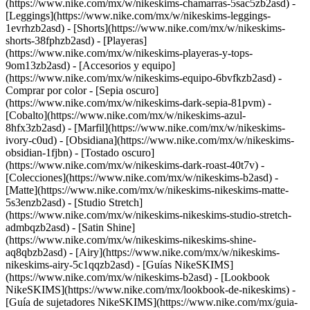
(https://www.nike.com/mx/w/nikeskims-chamarras-5sac5zb2asd) -
[Leggings](https://www.nike.com/mx/w/nikeskims-leggings-
1evrhzb2asd) - [Shorts](https://www.nike.com/mx/w/nikeskims-
shorts-38fphzb2asd) - [Playeras]
(https://www.nike.com/mx/w/nikeskims-playeras-y-tops-
9om13zb2asd) - [Accesorios y equipo]
(https://www.nike.com/mx/w/nikeskims-equipo-6bvfkzb2asd)
-
Comprar por color - [Sepia oscuro]
(https://www.nike.com/mx/w/nikeskims-dark-sepia-81pvm) -
[Cobalto](https://www.nike.com/mx/w/nikeskims-azul-
8hfx3zb2asd) - [Marfil](https://www.nike.com/mx/w/nikeskims-
ivory-c0ud) - [Obsidiana](https://www.nike.com/mx/w/nikeskims-
obsidian-1fjbn) - [Tostado oscuro]
(https://www.nike.com/mx/w/nikeskims-dark-roast-40t7v)
-
[Colecciones](https://www.nike.com/mx/w/nikeskims-b2asd) -
[Matte](https://www.nike.com/mx/w/nikeskims-nikeskims-matte-
5s3enzb2asd) - [Studio Stretch]
(https://www.nike.com/mx/w/nikeskims-nikeskims-studio-stretch-
admbqzb2asd) - [Satin Shine]
(https://www.nike.com/mx/w/nikeskims-nikeskims-shine-
aq8qbzb2asd) - [Airy](https://www.nike.com/mx/w/nikeskims-
nikeskims-airy-5c1qqzb2asd)
- [Guías NikeSKIMS]
(https://www.nike.com/mx/w/nikeskims-b2asd) - [Lookbook
NikeSKIMS](https://www.nike.com/mx/lookbook-de-nikeskims) -
[Guía de sujetadores NikeSKIMS](https://www.nike.com/mx/guia-