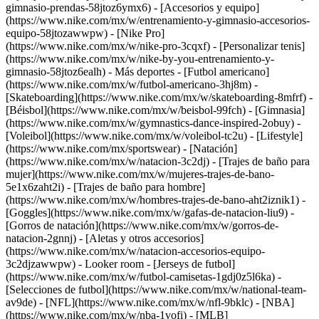
gimnasio-prendas-58jtoz6ymx6) - [Accesorios y equipo]
(https://www.nike.com/mx/w/entrenamiento-y-gimnasio-accesorios-
equipo-58jtozawwpw) - [Nike Pro]
(https://www.nike.com/mx/w/nike-pro-3cqxf) - [Personalizar tenis]
(https://www.nike.com/mx/w/nike-by-you-entrenamiento-y-
gimnasio-58jtoz6ealh)
- Más deportes - [Futbol americano]
(https://www.nike.com/mx/w/futbol-americano-3hj8m) -
[Skateboarding](https://www.nike.com/mx/w/skateboarding-8mfrf) -
[Béisbol](https://www.nike.com/mx/w/beisbol-99fch) - [Gimnasia]
(https://www.nike.com/mx/w/gymnastics-dance-inspired-2obuy) -
[Voleibol](https://www.nike.com/mx/w/voleibol-tc2u) - [Lifestyle]
(https://www.nike.com/mx/sportswear)
- [Natación]
(https://www.nike.com/mx/w/natacion-3c2dj) - [Trajes de baño para
mujer](https://www.nike.com/mx/w/mujeres-trajes-de-bano-
5e1x6zaht2i) - [Trajes de baño para hombre]
(https://www.nike.com/mx/w/hombres-trajes-de-bano-aht2iznik1) -
[Goggles](https://www.nike.com/mx/w/gafas-de-natacion-liu9) -
[Gorros de natación](https://www.nike.com/mx/w/gorros-de-
natacion-2gnnj) - [Aletas y otros accesorios]
(https://www.nike.com/mx/w/natacion-accesorios-equipo-
3c2djzawwpw)
- Looker room - [Jerseys de futbol]
(https://www.nike.com/mx/w/futbol-camisetas-1gdj0z5l6ka) -
[Selecciones de futbol](https://www.nike.com/mx/w/national-team-
av9de) - [NFL](https://www.nike.com/mx/w/nfl-9bklc) - [NBA]
(https://www.nike.com/mx/w/nba-1vofi) - [MLB]