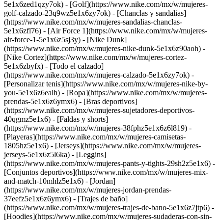
5e1x6zed1qzy7ok) - [Golf](https://www.nike.com/mx/w/mujeres-
golf-calzado-23q9wz5e1x6zy7ok) - [Chanclas y sandalias]
(https://www.nike.com/mx/w/mujeres-sandalias-chanclas-
5e1x6zfl76) - [Air Force 1](https://www.nike.com/mx/w/mujeres-
air-force-1-5e1x6z5sj3y) - [Nike Dunk]
(https://www.nike.com/mx/w/mujeres-nike-dunk-5e1x6z90aoh) -
[Nike Cortez](https://www.nike.com/mx/w/mujeres-cortez-
5e1x6zbyfx) - [Todo el calzado]
(https://www.nike.com/mx/w/mujeres-calzado-5e1x6zy7ok) -
[Personalizar tenis](https://www.nike.com/mx/w/mujeres-nike-by-
you-5e1x6z6ealh)
- [Ropa](https://www.nike.com/mx/w/mujeres-
prendas-5e1x6z6ymx6) - [Bras deportivos]
(https://www.nike.com/mx/w/mujeres-sujetadores-deportivos-
40qgmz5e1x6) - [Faldas y shorts]
(https://www.nike.com/mx/w/mujeres-38fphz5e1x6z6l819) -
[Playeras](https://www.nike.com/mx/w/mujeres-camisetas-
1805hz5e1x6) - [Jerseys](https://www.nike.com/mx/w/mujeres-
jerseys-5e1x6z5l6ka) - [Leggins]
(https://www.nike.com/mx/w/mujeres-pants-y-tights-29sh2z5e1x6) -
[Conjuntos deportivos](https://www.nike.com/mx/w/mujeres-mix-
and-match-10mhlz5e1x6) - [Jordan]
(https://www.nike.com/mx/w/mujeres-jordan-prendas-
37eefz5e1x6z6ymx6) - [Trajes de baño]
(https://www.nike.com/mx/w/mujeres-trajes-de-bano-5e1x6z7jtp6) -
[Hoodies](https://www.nike.com/mx/w/mujeres-sudaderas-con-sin-