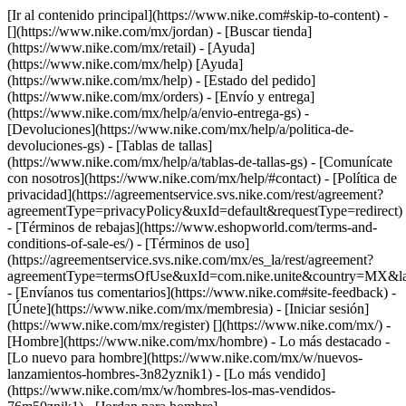
[Ir al contenido principal](https://www.nike.com#skip-to-content) -
[](https://www.nike.com/mx/jordan)
- [Buscar tienda]
(https://www.nike.com/mx/retail) - [Ayuda]
(https://www.nike.com/mx/help) [Ayuda]
(https://www.nike.com/mx/help) - [Estado del pedido]
(https://www.nike.com/mx/orders) - [Envío y entrega]
(https://www.nike.com/mx/help/a/envio-entrega-gs) -
[Devoluciones](https://www.nike.com/mx/help/a/politica-de-
devoluciones-gs) - [Tablas de tallas]
(https://www.nike.com/mx/help/a/tablas-de-tallas-gs) - [Comunícate
con nosotros](https://www.nike.com/mx/help/#contact) - [Política de
privacidad](https://agreementservice.svs.nike.com/rest/agreement?
agreementType=privacyPolicy&uxId=default&requestType=redirect)
- [Términos de rebajas](https://www.eshopworld.com/terms-and-
conditions-of-sale-es/) - [Términos de uso]
(https://agreementservice.svs.nike.com/mx/es_la/rest/agreement?
agreementType=termsOfUse&uxId=com.nike.unite&country=MX&lan
- [Envíanos tus comentarios](https://www.nike.com#site-feedback) -
[Únete](https://www.nike.com/mx/membresia) - [Iniciar sesión]
(https://www.nike.com/mx/register)
[](https://www.nike.com/mx/) -
[Hombre](https://www.nike.com/mx/hombre) - Lo más destacado -
[Lo nuevo para hombre](https://www.nike.com/mx/w/nuevos-
lanzamientos-hombres-3n82yznik1) - [Lo más vendido]
(https://www.nike.com/mx/w/hombres-los-mas-vendidos-