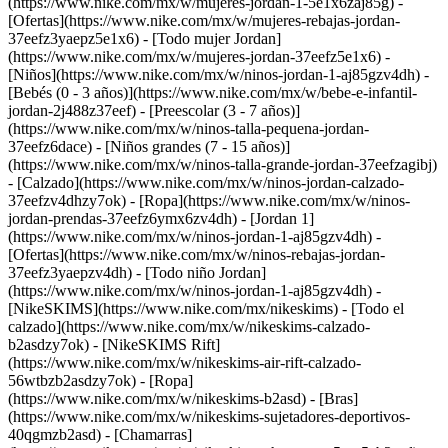
(https://www.nike.com/mx/w/mujeres-jordan-1-5e1x6zaj85g) -
[Ofertas](https://www.nike.com/mx/w/mujeres-rebajas-jordan-
37eefz3yaepz5e1x6) - [Todo mujer Jordan]
(https://www.nike.com/mx/w/mujeres-jordan-37eefz5e1x6)
-
[Niños](https://www.nike.com/mx/w/ninos-jordan-1-aj85gzv4dh) -
[Bebés (0 - 3 años)](https://www.nike.com/mx/w/bebe-e-infantil-
jordan-2j488z37eef) - [Preescolar (3 - 7 años)]
(https://www.nike.com/mx/w/ninos-talla-pequena-jordan-
37eefz6dace) - [Niños grandes (7 - 15 años)]
(https://www.nike.com/mx/w/ninos-talla-grande-jordan-37eefzagibj)
- [Calzado](https://www.nike.com/mx/w/ninos-jordan-calzado-
37eefzv4dhzy7ok) - [Ropa](https://www.nike.com/mx/w/ninos-
jordan-prendas-37eefz6ymx6zv4dh) - [Jordan 1]
(https://www.nike.com/mx/w/ninos-jordan-1-aj85gzv4dh) -
[Ofertas](https://www.nike.com/mx/w/ninos-rebajas-jordan-
37eefz3yaepzv4dh) - [Todo niño Jordan]
(https://www.nike.com/mx/w/ninos-jordan-1-aj85gzv4dh) -
[NikeSKIMS](https://www.nike.com/mx/nikeskims) - [Todo el
calzado](https://www.nike.com/mx/w/nikeskims-calzado-
b2asdzy7ok) - [NikeSKIMS Rift]
(https://www.nike.com/mx/w/nikeskims-air-rift-calzado-
56wtbzb2asdzy7ok)
- [Ropa]
(https://www.nike.com/mx/w/nikeskims-b2asd) - [Bras]
(https://www.nike.com/mx/w/nikeskims-sujetadores-deportivos-
40qgmzb2asd) - [Chamarras]