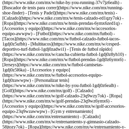
(https://www.nike.com/mx/w/nike-by-you-running-37v7jz6ealh) -
[Buscador de tenis para correr](https://www.nike.com/mx/running-
shoe-finder)
- [Tenis y Padel](https://www.nike.com/mx/tenis) -
[Calzado](https://www.nike.com/mx/w/tenis-calzado-ed1qzy7ok) -
[Ropa](https://www.nike.com/mx/w/tenis-prendas-6ymx6zed1q) -
[Accesorios y equipo](https://www.nike.com/mx/w/accesorios-
equipo-awwpw)
- [Futbol](https://www.nike.com/mx/futbol) -
[Tacos](https://www.nike.com/mx/w/futbol-calzado-futbol-tacos-
1gdj0z5ufbh) - [Multitacos](https://www.nike.com/mx/w/cesped-
deportivo-turf-futbol-1gdj0zadwi1) - [Tenis de futbol rápido]
(https://www.nike.com/mx/w/cancha-cubierta-futbol-1gdj0z8yh10) -
[Ropa](https://www.nike.com/mx/w/futbol-prendas-1gdj0z6ymx6) -
[Jerseys](https://www.nike.com/mx/w/futbol-camisetas-
1gdj0z5l6ka) - [Accesorios y equipo]
(https://www.nike.com/mx/w/futbol-accesorios-equipo-
1gdj0zawwpw) - [Personalizar tenis]
(https://www.nike.com/mx/w/nike-by-you-futbol-1gdj0z6ealh)
-
[Golf](https://www.nike.com/mx/golf) - [Calzado]
(https://www.nike.com/mx/w/golf-calzado-23q9wzy7ok) - [Ropa]
(https://www.nike.com/mx/w/golf-prendas-23q9wz6ymx6) -
[Accesorios y equipo](https://www.nike.com/mx/w/golf-accesorios-
equipo-23q9wzawwpw)
- [Gym y entrenamiento]
(https://www.nike.com/mx/entrenamiento) - [Calzado]
(https://www.nike.com/mx/w/entrenamiento-y-gimnasio-calzado-
58jtozy7ok) - [Ropa](https://www.nike.com/mx/w/entrenamiento-y-