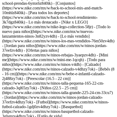
school-prendas-6ymx6z840ik) - [Conjuntos]
(https://www.nike.com/mx/w/back-to-school-mix-and-match-
10mhlz840ik) - [Para todos los deportes]
(https://www.nike.com/mx/w/back-to-school-rendimiento-
3k7dgz840ik)
- Lo más destacado - [Nike x LEGO]
(https://www.nike.com/mx/w/nike-lego-collection-58jr) - [Todo lo
nuevo para niños](https://www.nike.com/mx/w/nuevos-
lanzamientos-ninos-3n82yzv4dh) - [Lo más vendido]
(https://www.nike.com/mx/w/ninos-los-mas-vendidos-76m50zv4dh)
- [Jordan para niños](https://www.nike.com/mx/w/ninos-jordan-
37eefzv4dh) - [Ofertas para niños]
(https://www.nike.com/mx/w/ninos-rebajas-3yaepzv4dh) - [Mini
me](https://www.nike.com/mx/w/mini-me-1qcqh) - [Todo para
niños](https://www.nike.com/mx/w/ninos-v4dh)
- [Calzado]
(https://www.nike.com/mx/w/ninos-calzado-v4dhzy7ok) - [Bebés (8
- 16 cm)](https://www.nike.com/mx/w/bebe-e-infantil-calzado-
2j488zy7ok) - [Preescolar (16.5 - 22 cm)]
(https://www.nike.com/mx/w/ninos-talla-pequena-165-22-cm-
calzado-3ql65zy7ok) - [Niños (22.5 - 25 cm)]
(https://www.nike.com/mx/w/ninos-talla-grande-225-24-cm-33cu7)
- [Jordan](https://www.nike.com/mx/w/ninos-jordan-calzado-
37eefzv4dhzy7ok) - [Futbol](https://www.nike.com/mx/w/ninos-
futbol-calzado-1gdj0zv4dhzy7ok) - [Basquetbol]
(https://www.nike.com/mx/w/ninos-basquetbol-calzado-
3glsmzv4dhzy7ok) - [Estilo de vida]