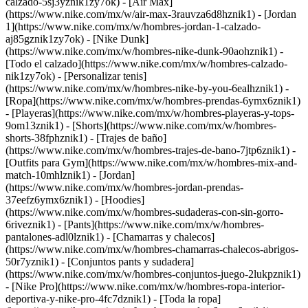
calzado-5sj3yznik1zy7ok) - [Air Max]
(https://www.nike.com/mx/w/air-max-3rauvza6d8hznik1) - [Jordan
1](https://www.nike.com/mx/w/hombres-jordan-1-calzado-
aj85gznik1zy7ok) - [Nike Dunk]
(https://www.nike.com/mx/w/hombres-nike-dunk-90aohznik1) -
[Todo el calzado](https://www.nike.com/mx/w/hombres-calzado-
nik1zy7ok) - [Personalizar tenis]
(https://www.nike.com/mx/w/hombres-nike-by-you-6ealhznik1)
-
[Ropa](https://www.nike.com/mx/w/hombres-prendas-6ymx6znik1)
- [Playeras](https://www.nike.com/mx/w/hombres-playeras-y-tops-
9om13znik1) - [Shorts](https://www.nike.com/mx/w/hombres-
shorts-38fphznik1) - [Trajes de baño]
(https://www.nike.com/mx/w/hombres-trajes-de-bano-7jtp6znik1) -
[Outfits para Gym](https://www.nike.com/mx/w/hombres-mix-and-
match-10mhlznik1) - [Jordan]
(https://www.nike.com/mx/w/hombres-jordan-prendas-
37eefz6ymx6znik1) - [Hoodies]
(https://www.nike.com/mx/w/hombres-sudaderas-con-sin-gorro-
6riveznik1) - [Pants](https://www.nike.com/mx/w/hombres-
pantalones-adl0lznik1) - [Chamarras y chalecos]
(https://www.nike.com/mx/w/hombres-chamarras-chalecos-abrigos-
50r7yznik1) - [Conjuntos pants y sudadera]
(https://www.nike.com/mx/w/hombres-conjuntos-juego-2lukpznik1)
- [Nike Pro](https://www.nike.com/mx/w/hombres-ropa-interior-
deportiva-y-nike-pro-4fc7dznik1) - [Toda la ropa]