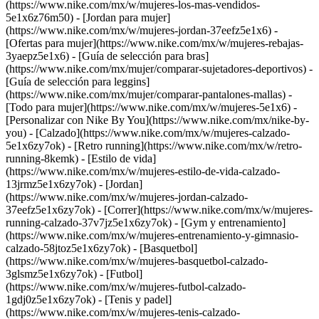
(https://www.nike.com/mx/w/mujeres-los-mas-vendidos-
5e1x6z76m50) - [Jordan para mujer]
(https://www.nike.com/mx/w/mujeres-jordan-37eefz5e1x6) -
[Ofertas para mujer](https://www.nike.com/mx/w/mujeres-rebajas-
3yaepz5e1x6) - [Guía de selección para bras]
(https://www.nike.com/mx/mujer/comparar-sujetadores-deportivos) -
[Guía de selección para leggins]
(https://www.nike.com/mx/mujer/comparar-pantalones-mallas) -
[Todo para mujer](https://www.nike.com/mx/w/mujeres-5e1x6) -
[Personalizar con Nike By You](https://www.nike.com/mx/nike-by-
you)
- [Calzado](https://www.nike.com/mx/w/mujeres-calzado-
5e1x6zy7ok) - [Retro running](https://www.nike.com/mx/w/retro-
running-8kemk) - [Estilo de vida]
(https://www.nike.com/mx/w/mujeres-estilo-de-vida-calzado-
13jrmz5e1x6zy7ok) - [Jordan]
(https://www.nike.com/mx/w/mujeres-jordan-calzado-
37eefz5e1x6zy7ok) - [Correr](https://www.nike.com/mx/w/mujeres-
running-calzado-37v7jz5e1x6zy7ok) - [Gym y entrenamiento]
(https://www.nike.com/mx/w/mujeres-entrenamiento-y-gimnasio-
calzado-58jtoz5e1x6zy7ok) - [Basquetbol]
(https://www.nike.com/mx/w/mujeres-basquetbol-calzado-
3glsmz5e1x6zy7ok) - [Futbol]
(https://www.nike.com/mx/w/mujeres-futbol-calzado-
1gdj0z5e1x6zy7ok) - [Tenis y padel]
(https://www.nike.com/mx/w/mujeres-tenis-calzado-