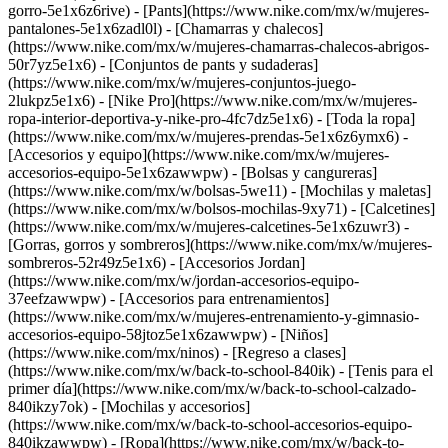
gorro-5e1x6z6rive) - [Pants](https://www.nike.com/mx/w/mujeres-
pantalones-5e1x6zadl0l) - [Chamarras y chalecos]
(https://www.nike.com/mx/w/mujeres-chamarras-chalecos-abrigos-
50r7yz5e1x6) - [Conjuntos de pants y sudaderas]
(https://www.nike.com/mx/w/mujeres-conjuntos-juego-
2lukpz5e1x6) - [Nike Pro](https://www.nike.com/mx/w/mujeres-
ropa-interior-deportiva-y-nike-pro-4fc7dz5e1x6) - [Toda la ropa]
(https://www.nike.com/mx/w/mujeres-prendas-5e1x6z6ymx6)
-
[Accesorios y equipo](https://www.nike.com/mx/w/mujeres-
accesorios-equipo-5e1x6zawwpw) - [Bolsas y cangureras]
(https://www.nike.com/mx/w/bolsas-5we11) - [Mochilas y maletas]
(https://www.nike.com/mx/w/bolsos-mochilas-9xy71) - [Calcetines]
(https://www.nike.com/mx/w/mujeres-calcetines-5e1x6zuwr3) -
[Gorras, gorros y sombreros](https://www.nike.com/mx/w/mujeres-
sombreros-52r49z5e1x6) - [Accesorios Jordan]
(https://www.nike.com/mx/w/jordan-accesorios-equipo-
37eefzawwpw) - [Accesorios para entrenamientos]
(https://www.nike.com/mx/w/mujeres-entrenamiento-y-gimnasio-
accesorios-equipo-58jtoz5e1x6zawwpw) - [Niños]
(https://www.nike.com/mx/ninos) - [Regreso a clases]
(https://www.nike.com/mx/w/back-to-school-840ik) - [Tenis para el
primer día](https://www.nike.com/mx/w/back-to-school-calzado-
840ikzy7ok) - [Mochilas y accesorios]
(https://www.nike.com/mx/w/back-to-school-accesorios-equipo-
840ikzawwpw) - [Ropa](https://www.nike.com/mx/w/back-to-