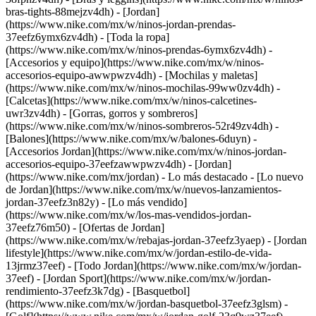
bras-tights-88mejzv4dh) - [Jordan]
(https://www.nike.com/mx/w/ninos-jordan-prendas-
37eefz6ymx6zv4dh) - [Toda la ropa]
(https://www.nike.com/mx/w/ninos-prendas-6ymx6zv4dh)
-
[Accesorios y equipo](https://www.nike.com/mx/w/ninos-
accesorios-equipo-awwpwzv4dh) - [Mochilas y maletas]
(https://www.nike.com/mx/w/ninos-mochilas-99ww0zv4dh) -
[Calcetas](https://www.nike.com/mx/w/ninos-calcetines-
uwr3zv4dh) - [Gorras, gorros y sombreros]
(https://www.nike.com/mx/w/ninos-sombreros-52r49zv4dh) -
[Balones](https://www.nike.com/mx/w/balones-6duyn) -
[Accesorios Jordan](https://www.nike.com/mx/w/ninos-jordan-
accesorios-equipo-37eefzawwpwzv4dh) - [Jordan]
(https://www.nike.com/mx/jordan) - Lo más destacado - [Lo nuevo
de Jordan](https://www.nike.com/mx/w/nuevos-lanzamientos-
jordan-37eefz3n82y) - [Lo más vendido]
(https://www.nike.com/mx/w/los-mas-vendidos-jordan-
37eefz76m50) - [Ofertas de Jordan]
(https://www.nike.com/mx/w/rebajas-jordan-37eefz3yaep) - [Jordan
lifestyle](https://www.nike.com/mx/w/jordan-estilo-de-vida-
13jrmz37eef) - [Todo Jordan](https://www.nike.com/mx/w/jordan-
37eef)
- [Jordan Sport](https://www.nike.com/mx/w/jordan-
rendimiento-37eefz3k7dg) - [Basquetbol]
(https://www.nike.com/mx/w/jordan-basquetbol-37eefz3glsm) -