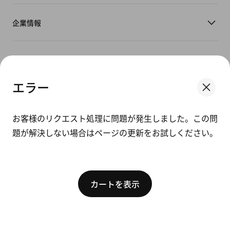
企業情報
日本
エラー
We think you are in United States.
©
2026
Nike, Inc. All Rights Reserved
ガイド
Update your location?
お客様のリクエスト処理に問題が発生しました。この問
特定商取引法に基づく表示/販売規約
題が解決しない場合はページの更新をお試しください。
利用規約
日本
United States
プライバシーポリシー
[ Code: D1B61E47 ]
プライバシー設定
カートを表示