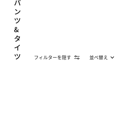
パ
ン
ツ
&
タ
イ
ツ
フィルターを隠す
並べ替え