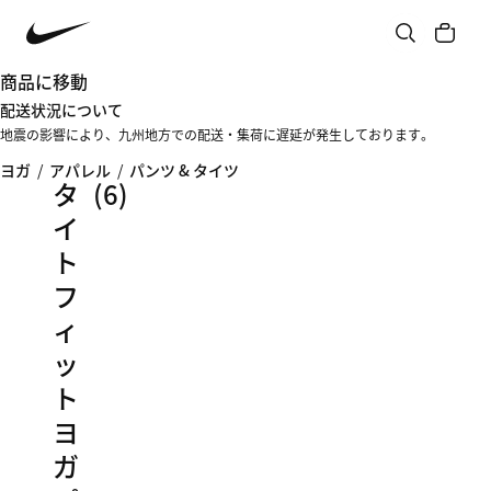
商品に移動
配送状況について
地震の影響により、九州地方での配送・集荷に遅延が発生しております。
ヨガ
/
アパレル
/
パンツ & タイツ
タ
(6)
イ
ト
フ
ィ
ッ
ト
ヨ
ガ