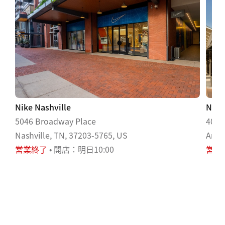
Nike Nashville
Nike
5046 Broadway Place
4060
Nashville, TN, 37203-5765, US
Anti
営業終了
• 開店：明日10:00
営業