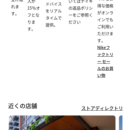
いてはナイキ
入が
ドバイス
得な価格
れま
の返品ポリシ
15％オ
をリアル
がオンラ
す。
ーをご参照く
フとな
タイムで
インでも
ださい
りま
提供。
ご利用い
す。
ただけま
す。
Nikeフ
ァクトリ
ー セー
ルのお買
い物
近くの店舗
ストアディレクトリ