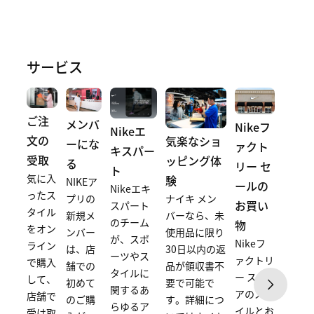
サービス
ご注
メンバ
Nikeフ
Nikeエ
文の
気楽なショ
ーにな
ァクト
キスパー
受取
ッピング体
る
リー セ
ト
気に入
験
NIKEア
ールの
Nikeエキ
ったス
ナイキ メン
プリの
お買い
スパート
タイル
バーなら、未
新規メ
のチーム
物
をオン
使用品に限り
ンバー
が、スポ
Nikeフ
ライン
30日以内の返
は、店
ーツやス
ァクトリ
で購入
品が領収書不
舗での
タイルに
ー スト
して、
要で可能で
初めて
関するあ
アのスタ
店舗で
す。詳細につ
のご購
らゆるア
イルとお
受け取