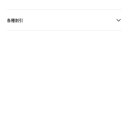
各種割引
ヘルプ
企業情報
日本
©
2026
Nike, Inc. All Rights Reserved
ガイド
特定商取引法に基づく表示/販売規約
利用規約