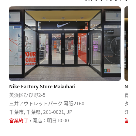
Nike Factory Store Makuhari
Nike
美浜区ひび野2-5
青海1
三井アウトレットパーク 幕張2160
ダイ
千葉市, 千葉県, 261-0021, JP
江東区,
営業終了
• 開店：明日10:00
営業