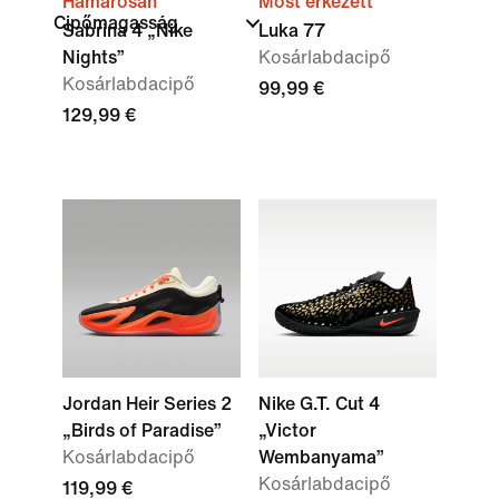
Hamarosan
Most érkezett
Cipőmagasság
Sabrina 4 „Nike
Luka 77
Nights”
Kosárlabdacipő
Kosárlabdacipő
99,99 €
129,99 €
Jordan Heir Series 2
Nike G.T. Cut 4
„Birds of Paradise”
„Victor
Kosárlabdacipő
Wembanyama”
Kosárlabdacipő
119,99 €