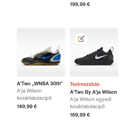
199,99 €
A'Two „WNBA 30th”
Testreszabás
A'ja Wilson
A'Two By A'ja Wilson
kosárlabdacipő
A'ja Wilson egyedi
149,99 €
kosárlabdacipő
169,99 €