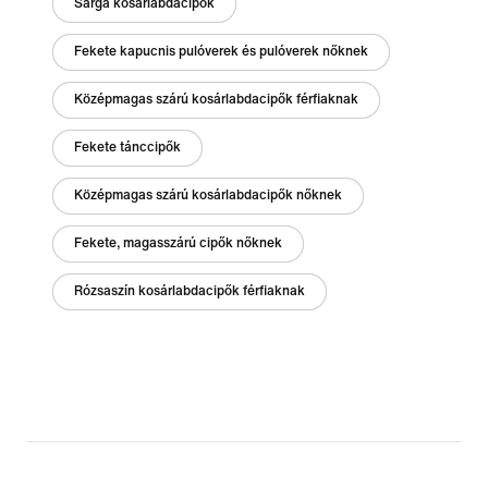
Sárga kosárlabdacipők
Fekete kapucnis pulóverek és pulóverek nőknek
Középmagas szárú kosárlabdacipők férfiaknak
Fekete tánccipők
Középmagas szárú kosárlabdacipők nőknek
Fekete, magasszárú cipők nőknek
Rózsaszín kosárlabdacipők férfiaknak