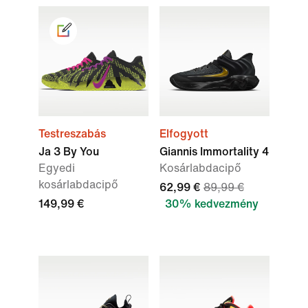
Testreszabás
Elfogyott
Ja 3 By You
Giannis Immortality 4
Egyedi
Kosárlabdacipő
kosárlabdacipő
62,99 €
89,99 €
149,99 €
30% kedvezmény