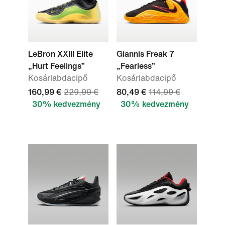
LeBron XXIII Elite
Giannis Freak 7
„Hurt Feelings”
„Fearless”
Kosárlabdacipő
Kosárlabdacipő
160,99 €
229,99 €
80,49 €
114,99 €
30% kedvezmény
30% kedvezmény