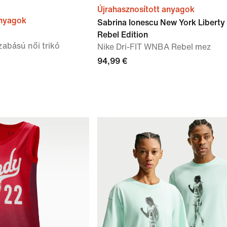
Újrahasznosított anyagok
anyagok
Sabrina Ionescu New York Liberty
Rebel Edition
szabású női trikó
Nike Dri-FIT WNBA Rebel mez
94,99 €