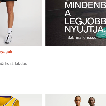
MINDEN
A
LEGJOBB
NYÚJTJA.
– Sabrina Ionescu
anyagok
 női kosárlabdás