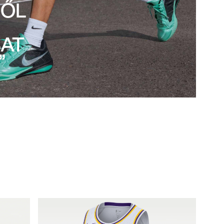
BŐL
AT
”