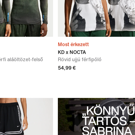
Most érkezett
KD x NOCTA
rfi aláöltözet-felső
Rövid ujjú férfipóló
54,99 €
„KÖNNYŰ
TARTÓS –
SABRINA