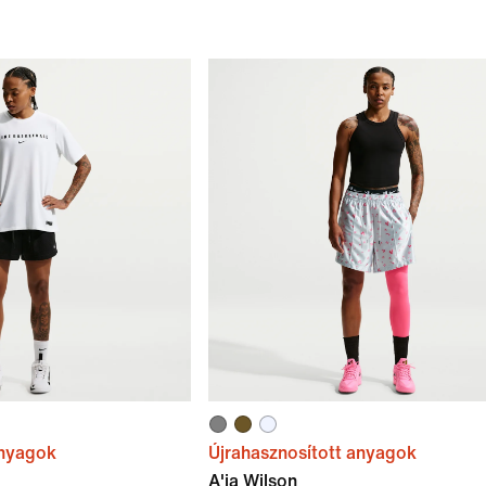
anyagok
Újrahasznosított anyagok
A'ja Wilson