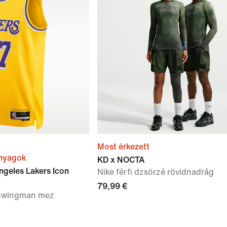
Most érkezett
anyagok
KD x NOCTA
ngeles Lakers Icon
Nike férfi dzsörzé rövidnadrág
79,99 €
 Swingman mez