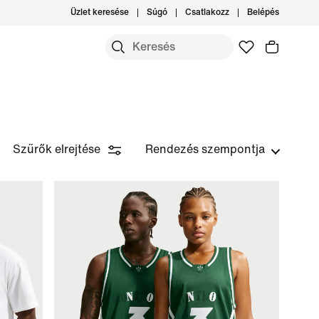
Üzlet keresése
Súgó
Csatlakozz
Belépés
Szűrők elrejtése
Rendezés szempontja