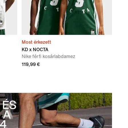
Most érkezett
KD x NOCTA
Nike férfi kosárlabdamez
119,99 €
 ÉS
 A
 4