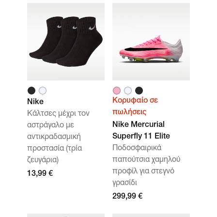
Κορυφαίο σε
Nike
πωλήσεις
Κάλτσες μέχρι τον
Nike Mercurial
αστράγαλο με
Superfly 11 Elite
αντικραδασμική
Ποδοσφαιρικά
προστασία (τρία
παπούτσια χαμηλού
ζευγάρια)
προφίλ για στεγνό
13,99 €
γρασίδι
299,99 €