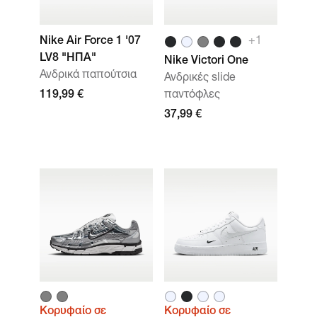
Nike Air Force 1 '07
+1
LV8 "ΗΠΑ"
Nike Victori One
Ανδρικά παπούτσια
Ανδρικές slide
119,99 €
παντόφλες
37,99 €
Κορυφαίο σε
Κορυφαίο σε