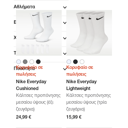
Αθλήματα
Επωνυμία
Χαρακτηριστικά
Τεχνολογία
Κορυφαίο σε
Κορυφαίο σε
Ποσότητα
πωλήσεις
πωλήσεις
Nike Everyday
Nike Everyday
Cushioned
Lightweight
Κάλτσες προπόνησης
Κάλτσες προπόνησης
μεσαίου ύψους (έξι
μεσαίου ύψους (τρία
ζευγάρια)
ζευγάρια)
24,99 €
15,99 €