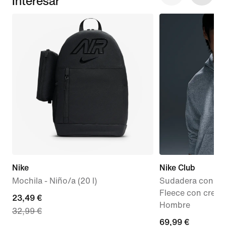
Interesar
Nike
Nike Club
Mochila - Niño/a (20 l)
Sudadera con cap
Fleece con crema
current
23,49 €
Hombre
32,99 €
price
69,99 €
69,99 €