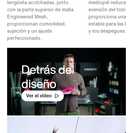
lengüeta acolchadas, junto
mediopié reduce el 
con la parte superior de malla
eversión del tobillo 
Engineered Mesh,
proporciona una pl
proporcionan comodidad,
estable para las tra
sujeción y un ajuste
y los despegues.
perfeccionado.
Detrás del
diseño
Ver el vídeo