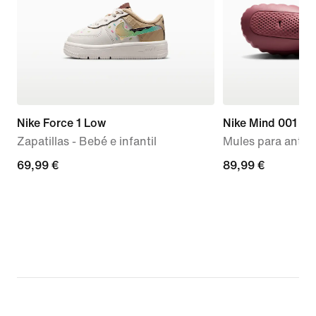
Nike Force 1 Low
Nike Mind 001
Zapatillas - Bebé e infantil
Mules para antes 
69,99 €
69,99 €
89,99 €
89,99 €