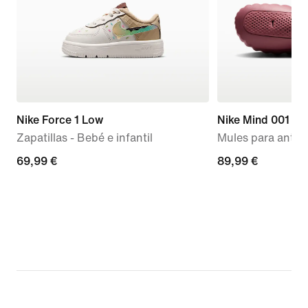
Nike Force 1 Low
Nike Mind 001
Zapatillas - Bebé e infantil
Mules para antes 
69,99 €
69,99 €
89,99 €
89,99 €