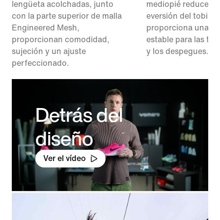
lengüeta acolchadas, junto
mediopié reduce el 
con la parte superior de malla
eversión del tobillo 
Engineered Mesh,
proporciona una pl
proporcionan comodidad,
estable para las tra
sujeción y un ajuste
y los despegues.
perfeccionado.
Detrás del
diseño
Ver el vídeo