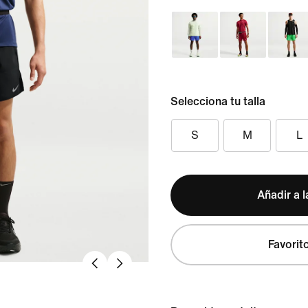
Selecciona tu talla
S
M
L
Añadir a l
Favorit