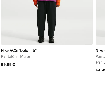
Nike ACG "Dolomiti"
Nike
Pantalón - Mujer
Panta
en 1 
99,99 €
99,99 €
44,9
44,9