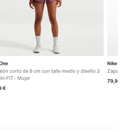
 One
Nike Flex T
lón corto de 8 cm con talle medio y diseño 2
Zapatillas 
Dri-FIT - Mujer
79,99 €
79,99 €
9 €
9 €