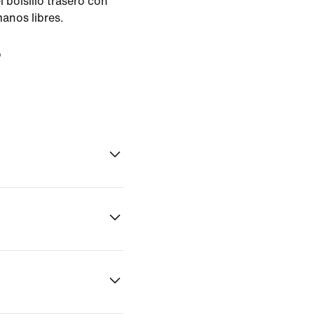
 bolsillo trasero con
manos libres.
o
n