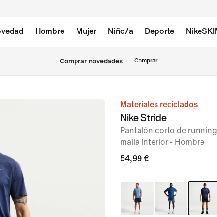
vedad
Hombre
Mujer
Niño/a
Deporte
NikeSK
Comprar novedades
Comprar
Materiales reciclados
Imagen
Nike Stride
1
Pantalón corto de running
de
malla interior - Hombre
6
54,99 €